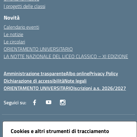
I progetti delle classi
Novità
Calendario eventi
Le notizie
Le circolari
ORIENTAMENTO UNIVERSITARIO
LA NOTTE NAZIONALE DEL LICEO CLASSICO – XI EDIZIONE
Amministrazione trasparente
Albo online
Privacy Policy
Dichiarazione di accessibilità
Note legali
ORIENTAMENTO UNIVERSITARIO
Iscrizioni a.s. 2026/2027
Seguici su:
Indirizzo:
Via Marconi San Severo (FG)
Centralino:
Cookies e altri strumenti di tracciamento
0882 331218
Email:
fgps210002@istruzione.it
Posta elettronica certificata (PEC):
fgps210002@pec.istruzione.it