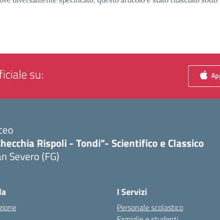
ove diversamente specificato, questo articolo è stato rilasciato sott
iciale su:
App
ceo
hecchia Rispoli - Tondi"- Scientifico e Classico
n Severo (FG)
Visita la pagina iniziale della scuola
la
I Servizi
zione
Personale scolastico
Famiglie e studenti