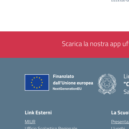
Eccetto d
Scarica la nostra app uff
Li
"C
Sa
— 
Link Esterni
La Scuo
MIUR
Presenta
Ufficio Scolastico Regionale
I luoghi