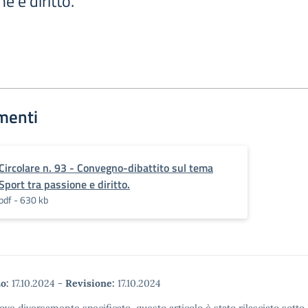
e e diritto.
menti
Circolare n. 93 - Convegno-dibattito sul tema
Sport tra passione e diritto.
pdf - 630 kb
o:
17.10.2024
-
Revisione:
17.10.2024