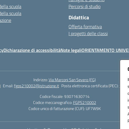
della scuola
Percorsi di studio
della scuola
Didattica
azione
Offerta formativa
I progetti delle classi
cy
Dichiarazione di accessibilità
Note legali
ORIENTAMENTO UNIVE
Indirizzo:
Via Marconi San Severo (FG)
8
Email:
fgps210002@istruzione.it
Posta elettronica certificata (PEC):
fgps2
Codice fiscale: 93071630714
Codice meccanografico:
FGPS210002
Codice unico di fatturazione (CUF): UF7W9K