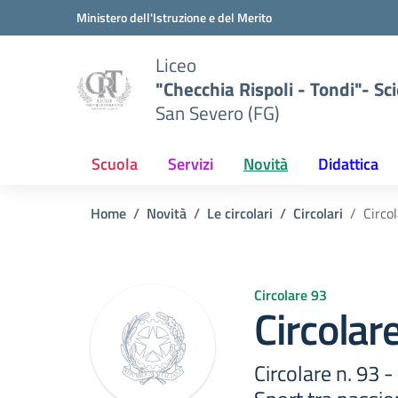
Vai ai contenuti
Vai al menu di navigazione
Vai al footer
Ministero dell'Istruzione e del Merito
Liceo
"Checchia Rispoli - Tondi"- Sci
San Severo (FG)
Scuola
Servizi
Novità
Didattica
Home
Novità
Le circolari
Circolari
Circo
Circolare 93
Circolar
Circolare n. 93 