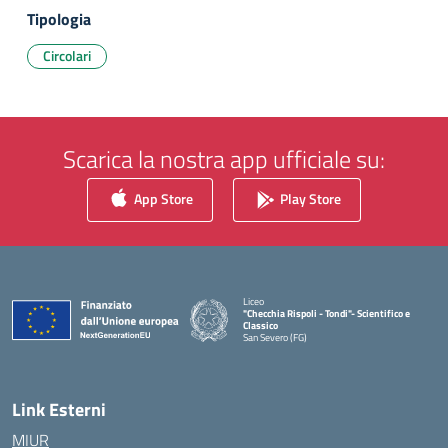
Tipologia
Circolari
Scarica la nostra app ufficiale su:
App Store
Play Store
Liceo
"Checchia Rispoli - Tondi"- Scientifico e
Classico
San Severo (FG)
— Visita la pagina iniziale della scuola
Link Esterni
MIUR