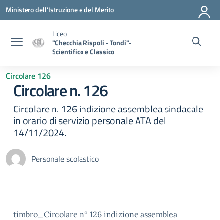
Vai ai contenuti
Vai al menu di navigazione
Vai al footer
Ministero dell'Istruzione e del Merito
Liceo
"Checchia Rispoli - Tondi"-
Scientifico e Classico
Circolare 126
Circolare n. 126
Circolare n. 126 indizione assemblea sindacale
in orario di servizio personale ATA del
14/11/2024.
Personale scolastico
timbro_Circolare nº 126 indizione assemblea