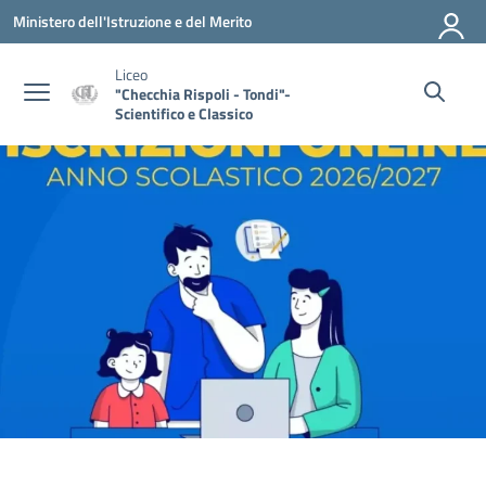
Vai ai contenuti
Vai al menu di navigazione
Vai al footer
Ministero dell'Istruzione e del Merito
Liceo
"Checchia Rispoli - Tondi"-
Scientifico e Classico