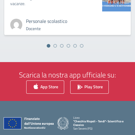
vacanze.
Personale scolastico
Docente
Scarica la nostra app ufficiale su:
App Store
Play Store
Liceo
"Checchia Rispoli - Tondi"- Scientifico e
Classico
San Severo (FG)
— Visita la pagina iniziale della scuola