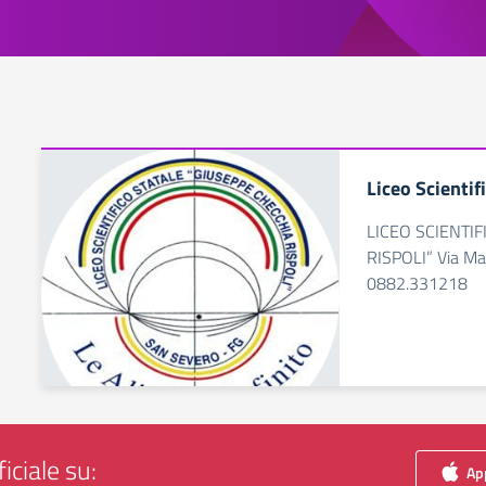
Liceo Scientif
LICEO SCIENTI
RISPOLI” Via Ma
0882.331218
iciale su:
App