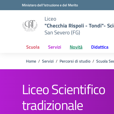
Vai ai contenuti
Vai al menu di navigazione
Vai al footer
Ministero dell'Istruzione e del Merito
Liceo
"Checchia Rispoli - Tondi"- Sci
San Severo (FG)
Scuola
Servizi
Novità
Didattica
Home
Servizi
Percorsi di studio
Scuola Se
Liceo Scientifico
tradizionale