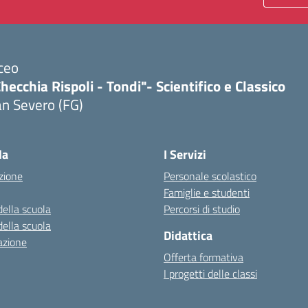
ceo
hecchia Rispoli - Tondi"- Scientifico e Classico
n Severo (FG)
Visita la pagina iniziale della scuola
la
I Servizi
zione
Personale scolastico
Famiglie e studenti
della scuola
Percorsi di studio
della scuola
Didattica
azione
Offerta formativa
I progetti delle classi