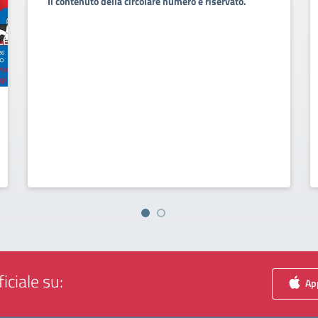
Il contenuto della circolare numero è riservato.
iciale su:
App