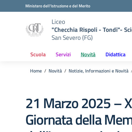
Vai ai contenuti
Vai al menu di navigazione
Vai al footer
Ministero dell'Istruzione e del Merito
Liceo
"Checchia Rispoli - Tondi"- Sci
San Severo (FG)
Scuola
Servizi
Novità
Didattica
Home
Novità
Notizie, Informazioni e Novità
21 Marzo 2025 – 
Giornata della Mem