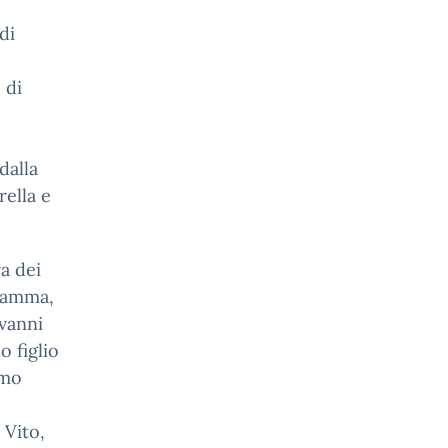
di
 di
o
dalla
rella e
a dei
 mamma,
vanni
 figlio
imo
 Vito,