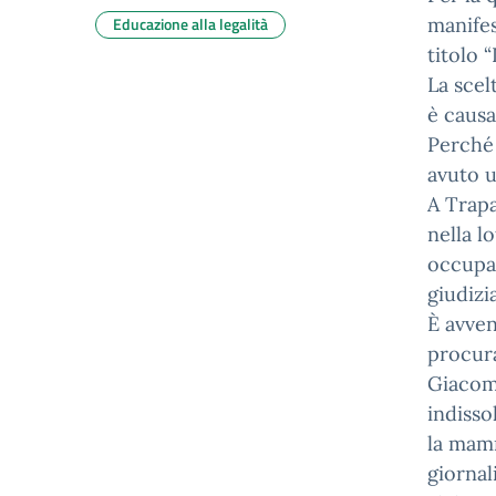
Educazione alla legalità
manifes
titolo 
La scel
è causa
Perché 
avuto u
A Trapa
nella l
occupav
giudizi
È avven
procura
Giacome
indisso
la mamm
giornal