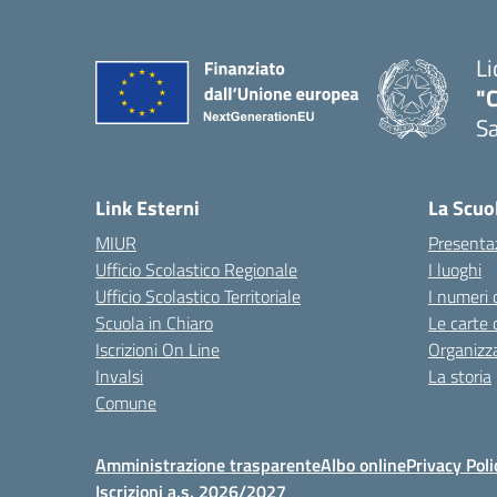
Li
"C
Sa
— 
Link Esterni
La Scuo
MIUR
Presenta
Ufficio Scolastico Regionale
I luoghi
Ufficio Scolastico Territoriale
I numeri 
Scuola in Chiaro
Le carte 
Iscrizioni On Line
Organizz
Invalsi
La storia
Comune
Amministrazione trasparente
Albo online
Privacy Poli
Iscrizioni a.s. 2026/2027