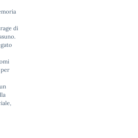
memoria
trage di
ssuno.
egato
nomi
 per
 un
lla
ciale,