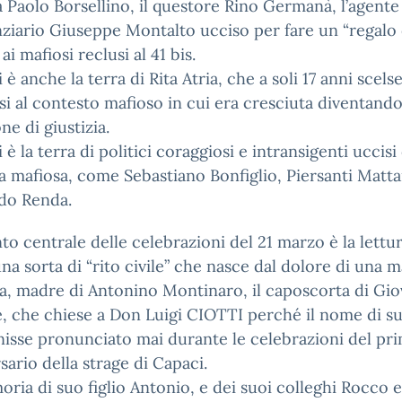
a Paolo Borsellino, il questore Rino Germanà, l’agente
ziario Giuseppe Montalto ucciso per fare un “regalo 
ai mafiosi reclusi al 41 bis.
 è anche la terra di Rita Atria, che a soli 17 anni scelse
rsi al contesto mafioso in cui era cresciuta diventand
ne di giustizia.
 è la terra di politici coraggiosi e intransigenti uccisi 
a mafiosa, come Sebastiano Bonfiglio, Piersanti Matta
do Renda.
 centrale delle celebrazioni del 21 marzo è la lettur
na sorta di “rito civile” che nasce dal dolore di una
, madre di Antonino Montinaro, il caposcorta di Gio
, che chiese a Don Luigi CIOTTI perché il nome di suo
isse pronunciato mai durante le celebrazioni del pr
sario della strage di Capaci.
ria di suo figlio Antonio, e dei suoi colleghi Rocco e