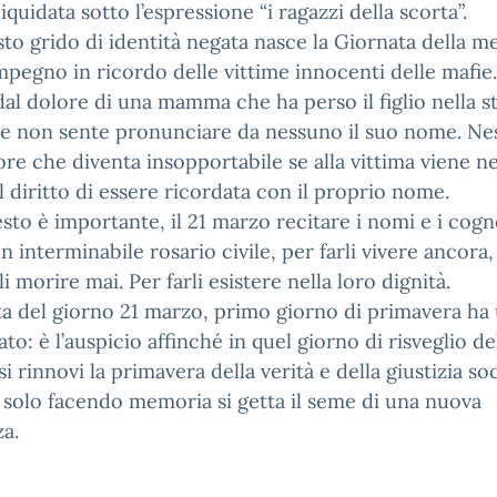
liquidata sotto l’espressione “i ragazzi della scorta”.
to grido di identità negata nasce la Giornata della 
impegno in ricordo delle vittime innocenti delle mafie.
al dolore di una mamma che ha perso il figlio nella s
 e non sente pronunciare da nessuno il suo nome. Ne
re che diventa insopportabile se alla vittima viene n
l diritto di essere ricordata con il proprio nome.
sto è importante, il 21 marzo recitare i nomi e i cog
 interminabile rosario civile, per farli vivere ancora,
li morire mai. Per farli esistere nella loro dignità.
ta del giorno 21 marzo, primo giorno di primavera ha
cato: è l’auspicio affinché in quel giorno di risveglio de
si rinnovi la primavera della verità e della giustizia so
solo facendo memoria si getta il seme di una nuova
a.