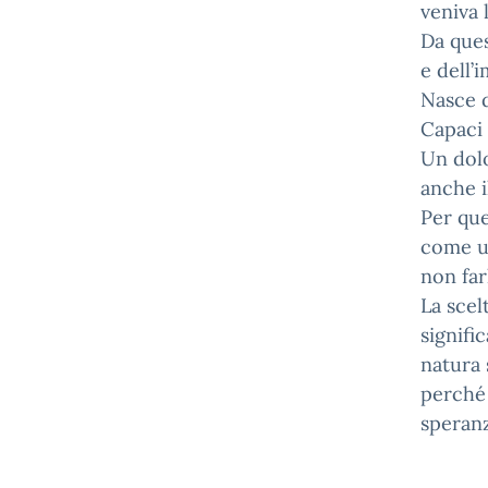
veniva 
Da ques
e dell’
Nasce d
Capaci
Un dolo
anche i
Per que
come un
non far
La scel
signifi
natura 
perché 
speranz