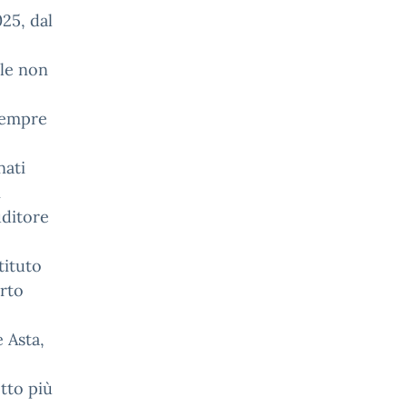
025, dal
ale non
 sempre
nati
i
uditore
tituto
rto
 Asta,
otto più