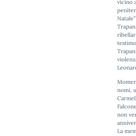
vicino 
peniten
Natale” 
Trapani
ribella
testimo
Trapani
violenz
Leonar
Momento
nomi, u
Carmela
Falcone
non ven
anniver
La memo