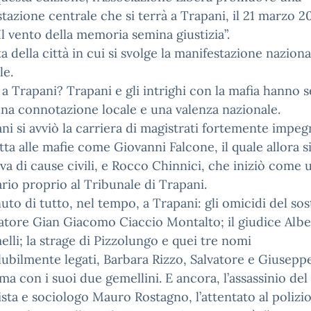
tazione centrale che si terrà a Trapani, il 21 marzo 2
“Il vento della memoria semina giustizia”.
ta della città in cui si svolge la manifestazione nazion
le.
a Trapani? Trapani e gli intrighi con la mafia hanno
na connotazione locale e una valenza nazionale.
ni si avviò la carriera di magistrati fortemente impeg
otta alle mafie come Giovanni Falcone, il quale allora s
a di cause civili, e Rocco Chinnici, che iniziò come 
ario proprio al Tribunale di Trapani.
uto di tutto, nel tempo, a Trapani: gli omicidi del sos
tore Gian Giacomo Ciaccio Montalto; il giudice Albe
lli; la strage di Pizzolungo e quei tre nomi
lubilmente legati, Barbara Rizzo, Salvatore e Giuseppe
a con i suoi due gemellini. E ancora, l’assassinio del
ista e sociologo Mauro Rostagno, l’attentato al polizi