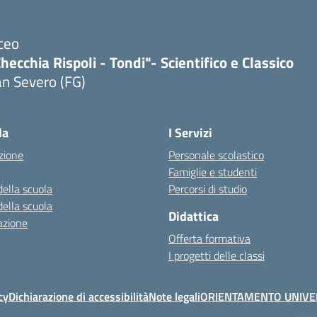
ceo
hecchia Rispoli - Tondi"- Scientifico e Classico
n Severo (FG)
Visita la pagina iniziale della scuola
la
I Servizi
zione
Personale scolastico
Famiglie e studenti
della scuola
Percorsi di studio
della scuola
Didattica
azione
Offerta formativa
I progetti delle classi
cy
Dichiarazione di accessibilità
Note legali
ORIENTAMENTO UNIVE