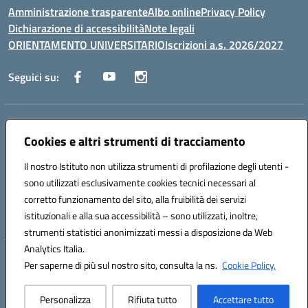
Amministrazione trasparente
Albo online
Privacy Policy
Dichiarazione di accessibilità
Note legali
ORIENTAMENTO UNIVERSITARIO
Iscrizioni a.s. 2026/2027
Seguici su:
Indirizzo:
Via Marconi San Severo (FG)
Centralino:
Cookies e altri strumenti di tracciamento
0882 331218
Email:
fgps210002@istruzione.it
Posta elettronica certificata (PEC):
fgps210002@pec.istruzione.it
Il nostro Istituto non utilizza strumenti di profilazione degli utenti -
Codice fiscale: 93071630714
sono utilizzati esclusivamente cookies tecnici necessari al
Codice meccanografico:
FGPS210002
corretto funzionamento del sito, alla fruibilità dei servizi
Codice unico di fatturazione (CUF): UF7W9K
istituzionali e alla sua accessibilità – sono utilizzati, inoltre,
strumenti statistici anonimizzati messi a disposizione da Web
Analytics Italia.
Hosting & Powered by 3D Solution S.r.l.
Per saperne di più sul nostro sito, consulta la ns.
Cookie Policy.
Concept & Design by Designers Italia
Personalizza
Rifiuta tutto
Accettare tutto