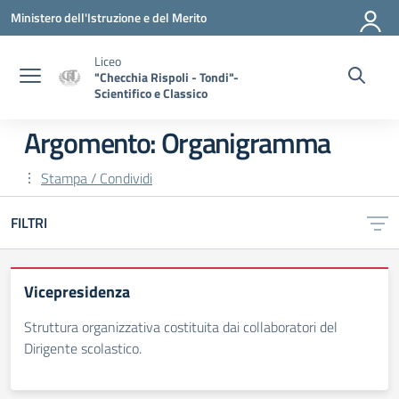
Vai ai contenuti
Vai al menu di navigazione
Vai al footer
Ministero dell'Istruzione e del Merito
Liceo
"Checchia Rispoli - Tondi"-
Scientifico e Classico
Argomento: Organigramma
Stampa / Condividi
FILTRI
Vicepresidenza
Struttura organizzativa costituita dai collaboratori del
Dirigente scolastico.