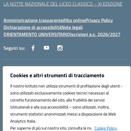
LA NOTTE NAZIONALE DEL LICEO CLASSICO – XI EDIZIONE
Amministrazione trasparente
Albo online
Privacy Policy
Dichiarazione di accessibilità
Note legali
ORIENTAMENTO UNIVERSITARIO
Iscrizioni a.s. 2026/2027
Seguici su:
Indirizzo:
Via Marconi San Severo (FG)
Centralino:
Cookies e altri strumenti di tracciamento
0882 331218
Email:
fgps210002@istruzione.it
Posta elettronica certificata (PEC):
fgps210002@pec.istruzione.it
Il nostro Istituto non utilizza strumenti di profilazione degli utenti -
Codice fiscale: 93071630714
sono utilizzati esclusivamente cookies tecnici necessari al
Codice meccanografico:
FGPS210002
corretto funzionamento del sito, alla fruibilità dei servizi
Codice unico di fatturazione (CUF): UF7W9K
istituzionali e alla sua accessibilità – sono utilizzati, inoltre,
strumenti statistici anonimizzati messi a disposizione da Web
Analytics Italia.
Hosting & Powered by 3D Solution S.r.l.
Per saperne di più sul nostro sito, consulta la ns.
Cookie Policy.