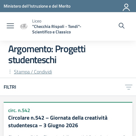
Vai ai contenuti
Vai al menu di navigazione
Vai al footer
Ministero dell'Istruzione e del Merito
Liceo
"Checchia Rispoli - Tondi"-
Scientifico e Classico
Argomento: Progetti
studenteschi
Stampa / Condividi
FILTRI
circ. n.542
Circolare n.542 – Giornata della creatività
studentesca – 3 Giugno 2026