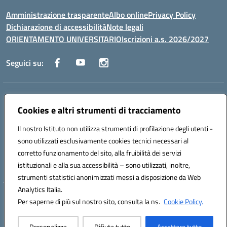
Amministrazione trasparente
Albo online
Privacy Policy
Dichiarazione di accessibilità
Note legali
ORIENTAMENTO UNIVERSITARIO
Iscrizioni a.s. 2026/2027
Seguici su:
Indirizzo:
Via Marconi San Severo (FG)
Centralino:
Cookies e altri strumenti di tracciamento
0882 331218
Email:
fgps210002@istruzione.it
Posta elettronica certificata (PEC):
fgps210002@pec.istruzione.it
Il nostro Istituto non utilizza strumenti di profilazione degli utenti -
Codice fiscale: 93071630714
sono utilizzati esclusivamente cookies tecnici necessari al
Codice meccanografico:
FGPS210002
corretto funzionamento del sito, alla fruibilità dei servizi
Codice unico di fatturazione (CUF): UF7W9K
istituzionali e alla sua accessibilità – sono utilizzati, inoltre,
strumenti statistici anonimizzati messi a disposizione da Web
Analytics Italia.
Hosting & Powered by 3D Solution S.r.l.
Per saperne di più sul nostro sito, consulta la ns.
Cookie Policy.
Concept & Design by Designers Italia
Personalizza
Rifiuta tutto
Accettare tutto