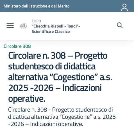
Vai ai contenuti
Vai al menu di navigazione
Vai al footer
Ministero dell'Istruzione e del Merito
Liceo
"Checchia Rispoli - Tondi"-
Scientifico e Classico
Circolare 308
Circolare n. 308 – Progetto
studentesco di didattica
alternativa “Cogestione” a.s.
2025 -2026 – Indicazioni
operative.
Circolare n. 308 - Progetto studentesco di
didattica alternativa “Cogestione” a.s. 2025
-2026 – Indicazioni operative.