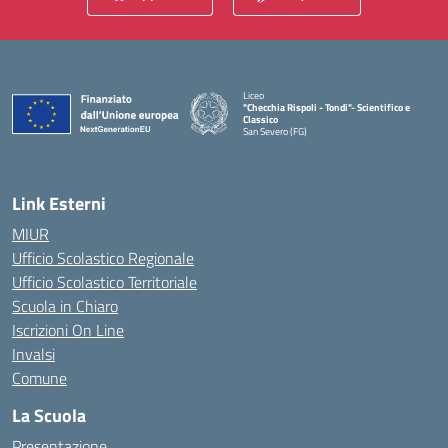
Liceo
"Checchia Rispoli - Tondi"- Scientifico e
Classico
San Severo (FG)
— Visita la pagina iniziale della scuola
Link Esterni
MIUR
Ufficio Scolastico Regionale
Ufficio Scolastico Territoriale
Scuola in Chiaro
Iscrizioni On Line
Invalsi
Comune
La Scuola
Presentazione