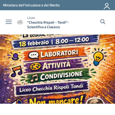
Vai ai contenuti
Vai al menu di navigazione
Vai al footer
Ministero dell'Istruzione e del Merito
Liceo
"Checchia Rispoli - Tondi"-
Scientifico e Classico