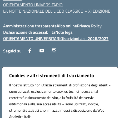
ORIENTAMENTO UNIVERSITARIO
LA NOTTE NAZIONALE DEL LICEO CLASSICO – XI EDIZIONE
Amministrazione trasparente
Albo online
Privacy Policy
Dichiarazione di accessibilità
Note legali
ORIENTAMENTO UNIVERSITARIO
Iscrizioni a.s. 2026/2027
Seguici su:
Indirizzo:
Via Marconi San Severo (FG)
Centralino:
0882 331218
Email:
fgps210002@istruzione.it
Cookies e altri strumenti di tracciamento
Posta elettronica certificata (PEC):
fgps210002@pec.istruzione.it
Il nostro Istituto non utilizza strumenti di profilazione degli utenti -
Codice fiscale: 93071630714
sono utilizzati esclusivamente cookies tecnici necessari al
Codice meccanografico:
FGPS210002
corretto funzionamento del sito, alla fruibilità dei servizi
Codice unico di fatturazione (CUF): UF7W9K
istituzionali e alla sua accessibilità – sono utilizzati, inoltre,
strumenti statistici anonimizzati messi a disposizione da Web
Analytics Italia.