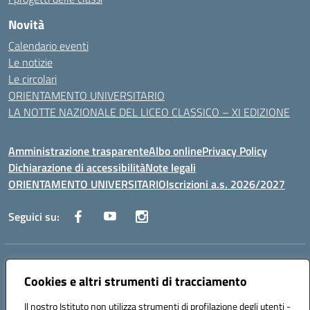
Novità
Calendario eventi
Le notizie
Le circolari
ORIENTAMENTO UNIVERSITARIO
LA NOTTE NAZIONALE DEL LICEO CLASSICO – XI EDIZIONE
Amministrazione trasparente
Albo online
Privacy Policy
Dichiarazione di accessibilità
Note legali
ORIENTAMENTO UNIVERSITARIO
Iscrizioni a.s. 2026/2027
Seguici su:
Indirizzo:
Via Marconi San Severo (FG)
Centralino:
Cookies e altri strumenti di tracciamento
0882 331218
Email:
fgps210002@istruzione.it
Posta elettronica certificata (PEC):
fgps210002@pec.istruzione.it
Il nostro Istituto non utilizza strumenti di profilazione degli utenti -