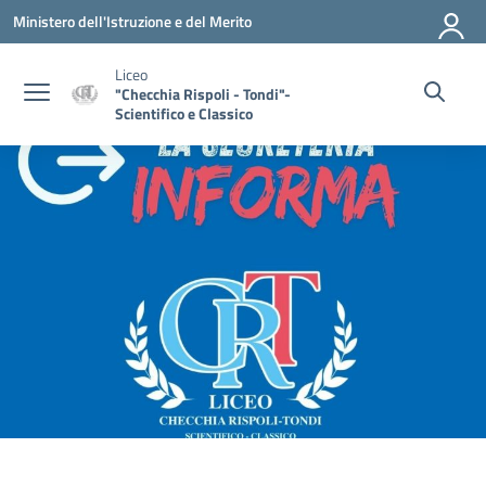
Vai ai contenuti
Vai al menu di navigazione
Vai al footer
Ministero dell'Istruzione e del Merito
Liceo
"Checchia Rispoli - Tondi"-
Scientifico e Classico