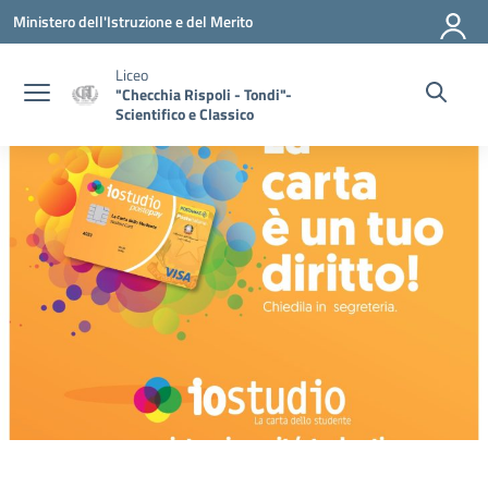
Vai ai contenuti
Vai al menu di navigazione
Vai al footer
Ministero dell'Istruzione e del Merito
Liceo
"Checchia Rispoli - Tondi"-
Scientifico e Classico