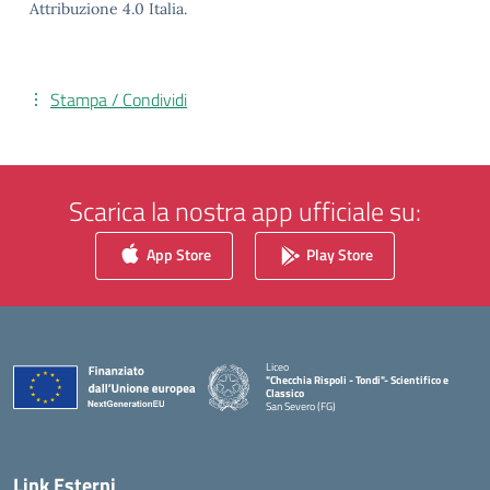
Attribuzione 4.0 Italia.
Stampa / Condividi
Scarica la nostra app ufficiale su:
App Store
Play Store
Liceo
"Checchia Rispoli - Tondi"- Scientifico e
Classico
San Severo (FG)
— Visita la pagina iniziale della scuola
Link Esterni