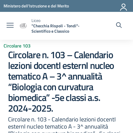
Vai ai contenuti
Vai al menu di navigazione
Vai al footer
Ministero dell'Istruzione e del Merito
Liceo
"Checchia Rispoli - Tondi"-
Scientifico e Classico
Circolare 103
Circolare n. 103 – Calendario
lezioni docentI esternI nucleo
tematico A – 3^ annualità
“Biologia con curvatura
biomedica” -5e classi a.s.
2024-2025.
Circolare n. 103 - Calendario lezioni docentI
esternI nucleo tematico A - 3^ annualità