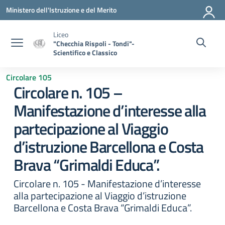
Vai ai contenuti
Vai al menu di navigazione
Vai al footer
Ministero dell'Istruzione e del Merito
Liceo
"Checchia Rispoli - Tondi"-
Scientifico e Classico
Circolare 105
Circolare n. 105 –
Manifestazione d’interesse alla
partecipazione al Viaggio
d’istruzione Barcellona e Costa
Brava “Grimaldi Educa”.
Circolare n. 105 - Manifestazione d’interesse
alla partecipazione al Viaggio d’istruzione
Barcellona e Costa Brava “Grimaldi Educa”.