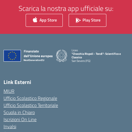
Scarica la nostra app ufficiale su:
App Store
Play Store
Liceo
"Checchia Rispoli - Tondi"- Scientifico e
Classico
San Severo (FG)
— Visita la pagina iniziale della scuola
Link Esterni
MIUR
Ufficio Scolastico Regionale
Ufficio Scolastico Territoriale
Scuola in Chiaro
Iscrizioni On Line
Invalsi