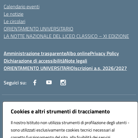
Calendario eventi
Le notizie
Le circolari
ORIENTAMENTO UNIVERSITARIO
LA NOTTE NAZIONALE DEL LICEO CLASSICO – XI EDIZIONE
Amministrazione trasparente
Albo online
Privacy Policy
Dichiarazione di accessibilità
Note legali
ORIENTAMENTO UNIVERSITARIO
Iscrizioni a.s. 2026/2027
Seguici su:
Indirizzo:
Via Marconi San Severo (FG)
Centralino:
Cookies e altri strumenti di tracciamento
0882 331218
Email:
fgps210002@istruzione.it
Posta elettronica certificata (PEC):
fgps210002@pec.istruzione.it
Il nostro Istituto non utilizza strumenti di profilazione degli utenti -
Codice fiscale: 93071630714
sono utilizzati esclusivamente cookies tecnici necessari al
Codice meccanografico:
FGPS210002
corretto funzionamento del sito, alla fruibilità dei servizi