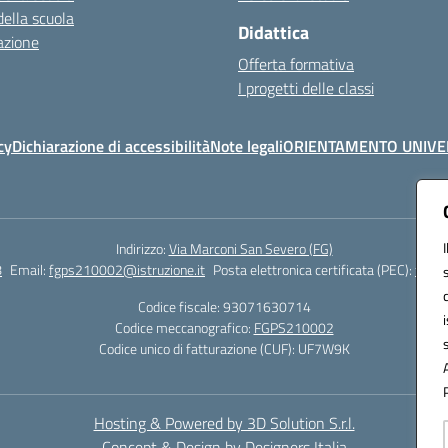
della scuola
Didattica
azione
Offerta formativa
I progetti delle classi
cy
Dichiarazione di accessibilità
Note legali
ORIENTAMENTO UNIVE
Indirizzo:
Via Marconi San Severo (FG)
8
Email:
fgps210002@istruzione.it
Posta elettronica certificata (PEC):
fgps2
Codice fiscale: 93071630714
Codice meccanografico:
FGPS210002
Codice unico di fatturazione (CUF): UF7W9K
Hosting & Powered by 3D Solution S.r.l.
Concept & Design by Designers Italia