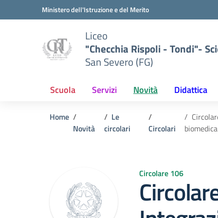
Vai ai contenuti
Vai al menu di navigazione
Vai al footer
Ministero dell'Istruzione e del Merito
Liceo
"Checchia Rispoli - Tondi"- Sci
San Severo (FG)
Scuola
Servizi
Novità
Didattica
Home
Le
Circola
Novità
circolari
Circolari
biomedica”
Circolare 106
Circolar