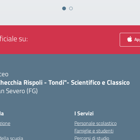
iciale su:
App
ceo
hecchia Rispoli - Tondi"- Scientifico e Classico
n Severo (FG)
Visita la pagina iniziale della scuola
la
I Servizi
zione
Personale scolastico
Famiglie e studenti
della scuola
Percorsi di studio