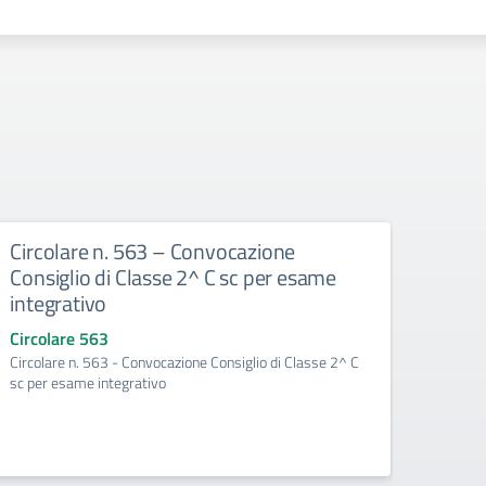
Circolare n. 563 – Convocazione
Circ
Consiglio di Classe 2^ C sc per esame
Consi
integrativo
del p
Circolare 563
Circo
Circolare n. 563 - Convocazione Consiglio di Classe 2^ C
Circol
sc per esame integrativo
per la 