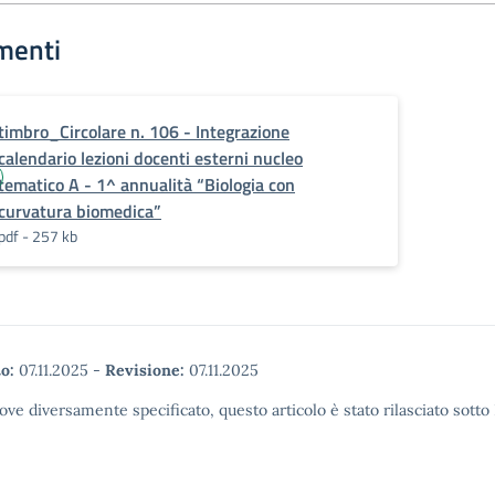
menti
timbro_Circolare n. 106 - Integrazione
calendario lezioni docenti esterni nucleo
tematico A - 1^ annualità “Biologia con
curvatura biomedica”
pdf - 257 kb
o:
07.11.2025
-
Revisione:
07.11.2025
ove diversamente specificato, questo articolo è stato rilasciato sott