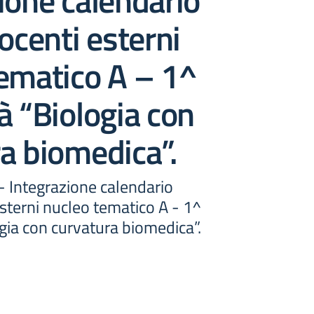
ione calendario
docenti esterni
ematico A – 1^
à “Biologia con
a biomedica”.
 - Integrazione calendario
esterni nucleo tematico A - 1^
gia con curvatura biomedica”.