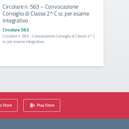
Circolare n. 563 – Convocazione
Circ
Consiglio di Classe 2^ C sc per esame
Consi
integrativo
del p
Circolare 563
Circo
Circolare n. 563 - Convocazione Consiglio di Classe 2^ C
Circol
sc per esame integrativo
per la 
 Store
Play Store