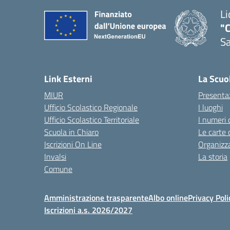
Li
"C
Sa
— 
Link Esterni
La Scuo
MIUR
Presenta
Ufficio Scolastico Regionale
I luoghi
Ufficio Scolastico Territoriale
I numeri 
Scuola in Chiaro
Le carte 
Iscrizioni On Line
Organizz
Invalsi
La storia
Comune
Amministrazione trasparente
Albo online
Privacy Poli
Iscrizioni a.s. 2026/2027