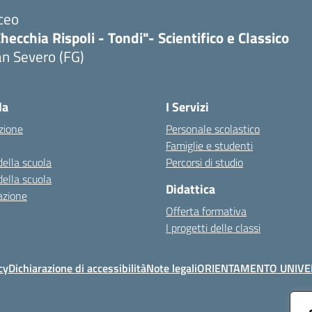
ceo
hecchia Rispoli - Tondi"- Scientifico e Classico
n Severo (FG)
Visita la pagina iniziale della scuola
la
I Servizi
zione
Personale scolastico
Famiglie e studenti
della scuola
Percorsi di studio
della scuola
Didattica
azione
Offerta formativa
I progetti delle classi
cy
Dichiarazione di accessibilità
Note legali
ORIENTAMENTO UNIVE