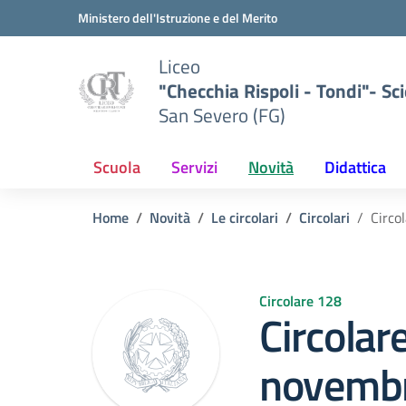
Vai ai contenuti
Vai al menu di navigazione
Vai al footer
Ministero dell'Istruzione e del Merito
Liceo
"Checchia Rispoli - Tondi"- Sci
San Severo (FG)
Scuola
Servizi
Novità
Didattica
Home
Novità
Le circolari
Circolari
Circo
Circolare 128
Circolar
novembr