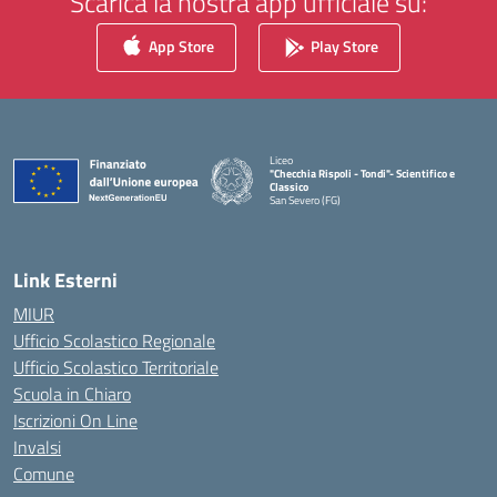
Scarica la nostra app ufficiale su:
App Store
Play Store
Liceo
"Checchia Rispoli - Tondi"- Scientifico e
Classico
San Severo (FG)
— Visita la pagina iniziale della scuola
Link Esterni
MIUR
Ufficio Scolastico Regionale
Ufficio Scolastico Territoriale
Scuola in Chiaro
Iscrizioni On Line
Invalsi
Comune