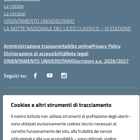
Le notizie
Le circolari
ORIENTAMENTO UNIVERSITARIO
LA NOTTE NAZIONALE DEL LICEO CLASSICO – XI EDIZIONE
Amministrazione trasparente
Albo online
Privacy Policy
Dichiarazione di accessibilità
Note legali
ORIENTAMENTO UNIVERSITARIO
Iscrizioni a.s. 2026/2027
Seguici su:
Indirizzo:
Via Marconi San Severo (FG)
Centralino:
Cookies e altri strumenti di tracciamento
0882 331218
Email:
fgps210002@istruzione.it
Posta elettronica certificata (PEC):
fgps210002@pec.istruzione.it
Il nostro Istituto non utilizza strumenti di profilazione degli utenti -
Codice fiscale: 93071630714
sono utilizzati esclusivamente cookies tecnici necessari al
Codice meccanografico:
FGPS210002
corretto funzionamento del sito, alla fruibilità dei servizi
Codice unico di fatturazione (CUF): UF7W9K
istituzionali e alla sua accessibilità – sono utilizzati, inoltre,