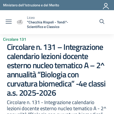
Vai ai contenuti
Vai al menu di navigazione
Vai al footer
Ministero dell'Istruzione e del Merito
Liceo
"Checchia Rispoli - Tondi"-
Scientifico e Classico
Circolare 131
Circolare n. 131 – Integrazione
calendario lezioni docente
esterno nucleo tematico A – 2^
annualità “Biologia con
curvatura biomedica” -4e classi
a.s. 2025-2026
Circolare n. 131 - Integrazione calendario
lezioni docente esterno nucleo tematico A - 2^