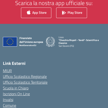
Scarica la nostra app ufficiale su:
App Store
Play Store
Liceo
"Checchia Rispoli - Tondi"- Scientifico e
Classico
San Severo (FG)
— Visita la pagina iniziale della scuola
Link Esterni
MIUR
Ufficio Scolastico Regionale
Ufficio Scolastico Territoriale
Scuola in Chiaro
Iscrizioni On Line
Invalsi
Comune