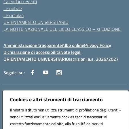
Calendario eventi
Le notizie
Le circolari
ORIENTAMENTO UNIVERSITARIO
LA NOTTE NAZIONALE DEL LICEO CLASSICO – XI EDIZIONE
Amministrazione trasparente
Albo online
Privacy Policy
Dichiarazione di accessibilità
Note legali
ORIENTAMENTO UNIVERSITARIO
Iscrizioni a.s. 2026/2027
Seguici su:
Indirizzo:
Via Marconi San Severo (FG)
Centralino:
Cookies e altri strumenti di tracciamento
0882 331218
Email:
fgps210002@istruzione.it
Posta elettronica certificata (PEC):
fgps210002@pec.istruzione.it
Il nostro Istituto non utilizza strumenti di profilazione degli utenti -
Codice fiscale: 93071630714
sono utilizzati esclusivamente cookies tecnici necessari al
Codice meccanografico:
FGPS210002
corretto funzionamento del sito, alla fruibilità dei servizi
Codice unico di fatturazione (CUF): UF7W9K