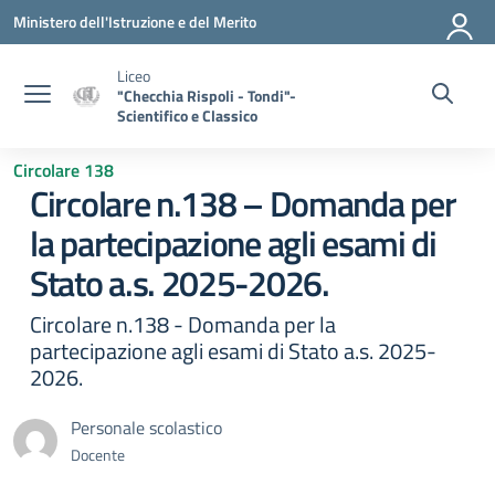
Vai ai contenuti
Vai al menu di navigazione
Vai al footer
Ministero dell'Istruzione e del Merito
Liceo
"Checchia Rispoli - Tondi"-
Scientifico e Classico
Circolare 138
Circolare n.138 – Domanda per
la partecipazione agli esami di
Stato a.s. 2025-2026.
Circolare n.138 - Domanda per la
partecipazione agli esami di Stato a.s. 2025-
2026.
Personale scolastico
Docente