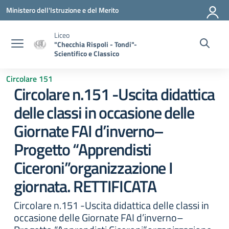
Vai ai contenuti
Vai al menu di navigazione
Vai al footer
Ministero dell'Istruzione e del Merito
Liceo
"Checchia Rispoli - Tondi"-
Scientifico e Classico
Circolare 151
Circolare n.151 -Uscita didattica
delle classi in occasione delle
Giornate FAI d’inverno–
Progetto “Apprendisti
Ciceroni”organizzazione I
giornata. RETTIFICATA
Circolare n.151 -Uscita didattica delle classi in
occasione delle Giornate FAI d’inverno–