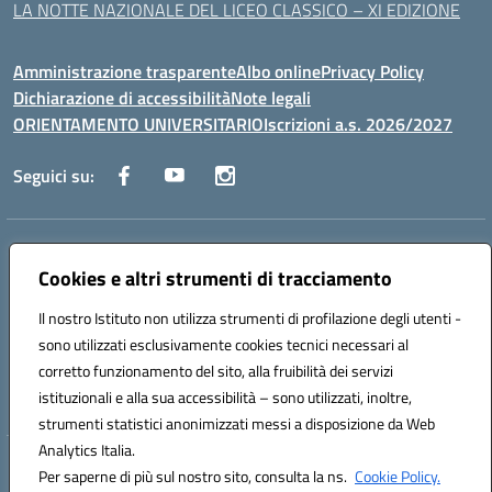
LA NOTTE NAZIONALE DEL LICEO CLASSICO – XI EDIZIONE
Amministrazione trasparente
Albo online
Privacy Policy
Dichiarazione di accessibilità
Note legali
ORIENTAMENTO UNIVERSITARIO
Iscrizioni a.s. 2026/2027
Seguici su:
Indirizzo:
Via Marconi San Severo (FG)
Centralino:
Cookies e altri strumenti di tracciamento
0882 331218
Email:
fgps210002@istruzione.it
Posta elettronica certificata (PEC):
fgps210002@pec.istruzione.it
Il nostro Istituto non utilizza strumenti di profilazione degli utenti -
Codice fiscale: 93071630714
sono utilizzati esclusivamente cookies tecnici necessari al
Codice meccanografico:
FGPS210002
corretto funzionamento del sito, alla fruibilità dei servizi
Codice unico di fatturazione (CUF): UF7W9K
istituzionali e alla sua accessibilità – sono utilizzati, inoltre,
strumenti statistici anonimizzati messi a disposizione da Web
Analytics Italia.
Hosting & Powered by 3D Solution S.r.l.
Per saperne di più sul nostro sito, consulta la ns.
Cookie Policy.