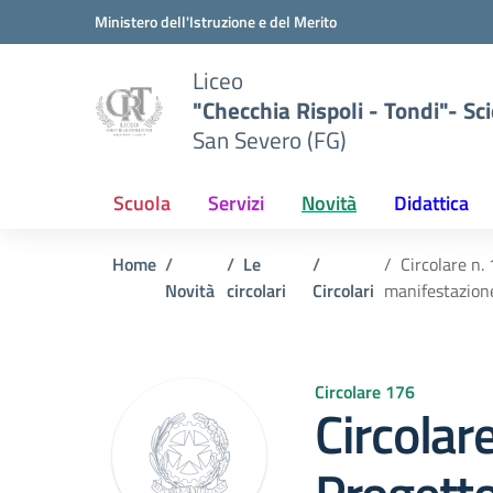
Vai ai contenuti
Vai al menu di navigazione
Vai al footer
Ministero dell'Istruzione e del Merito
Liceo
"Checchia Rispoli - Tondi"- Sci
San Severo (FG)
Scuola
Servizi
Novità
Didattica
Home
Le
Circolare n.
Novità
circolari
Circolari
manifestazione
Circolare 176
Circolar