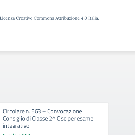
o Licenza Creative Commons Attribuzione 4.0 Italia.
Circolare n. 563 – Convocazione
Circ
Consiglio di Classe 2^ C sc per esame
Consi
integrativo
del p