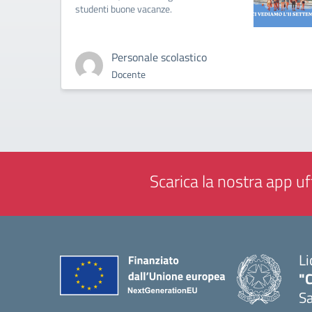
studenti buone vacanze.
Personale scolastico
Docente
Scarica la nostra app uff
Li
"C
Sa