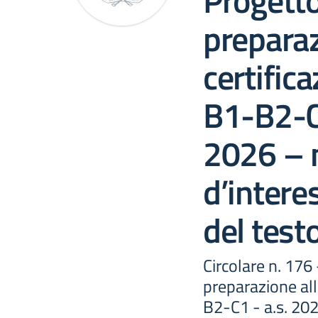
Progetto
preparaz
certific
B1-B2-C
2026 – 
d’intere
del test
Circolare n. 176
preparazione all
B2-C1 - a.s. 202