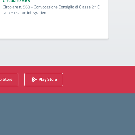
Circolare 563
Circo
Circolare n. 563 - Convocazione Consiglio di Classe 2^ C
Circol
sc per esame integrativo
per la 
 Store
Play Store