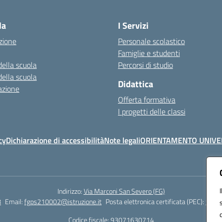
Visita la pagina iniziale della scuola
la
I Servizi
zione
Personale scolastico
Famiglie e studenti
della scuola
Percorsi di studio
della scuola
Didattica
azione
Offerta formativa
I progetti delle classi
cy
Dichiarazione di accessibilità
Note legali
ORIENTAMENTO UNIVE
Indirizzo:
Via Marconi San Severo (FG)
8
Email:
fgps210002@istruzione.it
Posta elettronica certificata (PEC):
fgps2
Codice fiscale: 93071630714