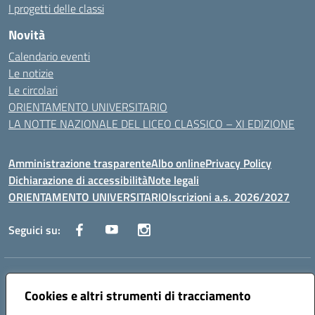
I progetti delle classi
Novità
Calendario eventi
Le notizie
Le circolari
ORIENTAMENTO UNIVERSITARIO
LA NOTTE NAZIONALE DEL LICEO CLASSICO – XI EDIZIONE
Amministrazione trasparente
Albo online
Privacy Policy
Dichiarazione di accessibilità
Note legali
ORIENTAMENTO UNIVERSITARIO
Iscrizioni a.s. 2026/2027
Seguici su:
Indirizzo:
Via Marconi San Severo (FG)
Centralino:
Cookies e altri strumenti di tracciamento
0882 331218
Email:
fgps210002@istruzione.it
Posta elettronica certificata (PEC):
fgps210002@pec.istruzione.it