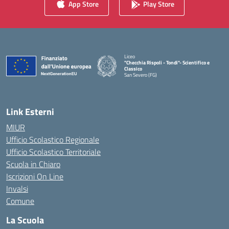
App Store
Play Store
Liceo
"Checchia Rispoli - Tondi"- Scientifico e
Classico
San Severo (FG)
— Visita la pagina iniziale della scuola
Link Esterni
MIUR
Ufficio Scolastico Regionale
Ufficio Scolastico Territoriale
Scuola in Chiaro
Iscrizioni On Line
Invalsi
Comune
La Scuola