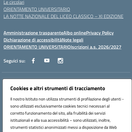
Le circolari
ORIENTAMENTO UNIVERSITARIO
LA NOTTE NAZIONALE DEL LICEO CLASSICO – XI EDIZIONE
Amministrazione trasparente
Albo online
Privacy Policy
Dichiarazione di accessibilità
Note legali
ORIENTAMENTO UNIVERSITARIO
Iscrizioni a.s. 2026/2027
Seguici su:
Indirizzo:
Via Marconi San Severo (FG)
Centralino:
Cookies e altri strumenti di tracciamento
0882 331218
Email:
fgps210002@istruzione.it
Posta elettronica certificata (PEC):
fgps210002@pec.istruzione.it
Il nostro Istituto non utilizza strumenti di profilazione degli utenti -
Codice fiscale: 93071630714
sono utilizzati esclusivamente cookies tecnici necessari al
Codice meccanografico:
FGPS210002
corretto funzionamento del sito, alla fruibilità dei servizi
Codice unico di fatturazione (CUF): UF7W9K
istituzionali e alla sua accessibilità – sono utilizzati, inoltre,
strumenti statistici anonimizzati messi a disposizione da Web