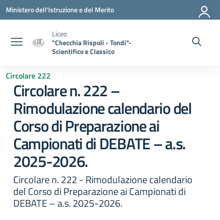
Vai ai contenuti
Vai al menu di navigazione
Vai al footer
Ministero dell'Istruzione e del Merito
Liceo
"Checchia Rispoli - Tondi"-
Scientifico e Classico
Circolare 222
Circolare n. 222 –
Rimodulazione calendario del
Corso di Preparazione ai
Campionati di DEBATE – a.s.
2025-2026.
Circolare n. 222 - Rimodulazione calendario
del Corso di Preparazione ai Campionati di
DEBATE – a.s. 2025-2026.