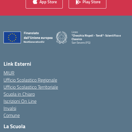
App Store
Play Store
Liceo
"Checchia Rispoli - Tondi"- Scientifico e
Classico
San Severo (FG)
— Visita la pagina iniziale della scuola
Link Esterni
MIUR
Ufficio Scolastico Regionale
Ufficio Scolastico Territoriale
Scuola in Chiaro
Iscrizioni On Line
Invalsi
Comune
La Scuola