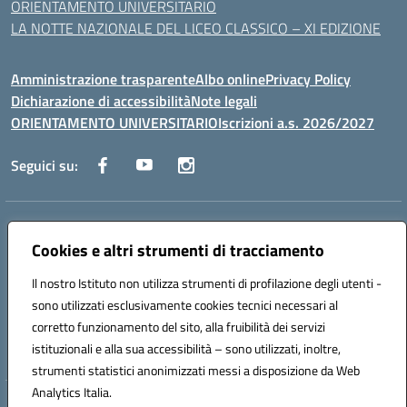
ORIENTAMENTO UNIVERSITARIO
LA NOTTE NAZIONALE DEL LICEO CLASSICO – XI EDIZIONE
Amministrazione trasparente
Albo online
Privacy Policy
Dichiarazione di accessibilità
Note legali
ORIENTAMENTO UNIVERSITARIO
Iscrizioni a.s. 2026/2027
Seguici su:
Indirizzo:
Via Marconi San Severo (FG)
Centralino:
Cookies e altri strumenti di tracciamento
0882 331218
Email:
fgps210002@istruzione.it
Posta elettronica certificata (PEC):
fgps210002@pec.istruzione.it
Il nostro Istituto non utilizza strumenti di profilazione degli utenti -
Codice fiscale: 93071630714
sono utilizzati esclusivamente cookies tecnici necessari al
Codice meccanografico:
FGPS210002
corretto funzionamento del sito, alla fruibilità dei servizi
Codice unico di fatturazione (CUF): UF7W9K
istituzionali e alla sua accessibilità – sono utilizzati, inoltre,
strumenti statistici anonimizzati messi a disposizione da Web
Analytics Italia.
Hosting & Powered by 3D Solution S.r.l.