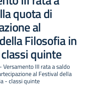
to III rata a
lla quota di
azione al
della Filosofia in
 classi quinte
 - Versamento III rata a saldo
artecipazione al Festival della
ia - classi quinte