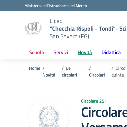
Vai ai contenuti
Vai al menu di navigazione
Vai al footer
Ministero dell'Istruzione e del Merito
Liceo
"Checchia Rispoli - Tondi"- Sci
San Severo (FG)
Scuola
Servizi
Novità
Didattica
Home
Le
Circol
Novità
circolari
Circolari
quinte
Circolare 251
Circolar