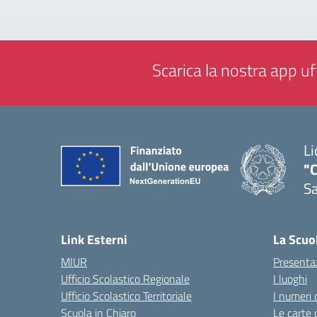
Scarica la nostra app uff
Li
"C
Sa
— 
Link Esterni
La Scuo
MIUR
Presenta
Ufficio Scolastico Regionale
I luoghi
Ufficio Scolastico Territoriale
I numeri 
Scuola in Chiaro
Le carte 