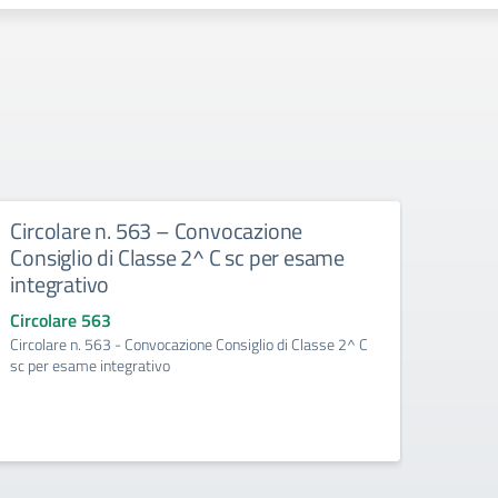
Circolare n. 563 – Convocazione
Circ
Consiglio di Classe 2^ C sc per esame
Consi
integrativo
del p
Circolare 563
Circo
Circolare n. 563 - Convocazione Consiglio di Classe 2^ C
Circol
sc per esame integrativo
per la 