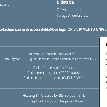
Didattica
azione
Offerta formativa
I progetti delle classi
cy
Dichiarazione di accessibilità
Note legali
ORIENTAMENTO UNIVE
Indirizzo:
Via Marconi San Severo (FG)
8
Email:
fgps210002@istruzione.it
Posta elettronica certificata (PEC):
fgps2
Codice fiscale: 93071630714
Codice meccanografico:
FGPS210002
Codice unico di fatturazione (CUF): UF7W9K
Hosting & Powered by 3D Solution S.r.l.
Concept & Design by Designers Italia