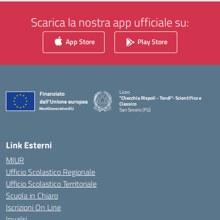
Scarica la nostra app ufficiale su:
App Store
Play Store
Liceo
"Checchia Rispoli - Tondi"- Scientifico e
Classico
San Severo (FG)
— Visita la pagina iniziale della scuola
Link Esterni
MIUR
Ufficio Scolastico Regionale
Ufficio Scolastico Territoriale
Scuola in Chiaro
Iscrizioni On Line
Invalsi