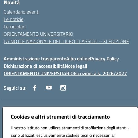
Novità
Calendario eventi
Le notizie
Le circolari
ORIENTAMENTO UNIVERSITARIO
LA NOTTE NAZIONALE DEL LICEO CLASSICO – XI EDIZIONE
Amministrazione trasparente
Albo online
Privacy Policy
Dichiarazione di accessibilità
Note legali
ORIENTAMENTO UNIVERSITARIO
Iscrizioni a.s. 2026/2027
Seguici su:
Indirizzo:
Via Marconi San Severo (FG)
Centralino:
Cookies e altri strumenti di tracciamento
0882 331218
Email:
fgps210002@istruzione.it
Posta elettronica certificata (PEC):
fgps210002@pec.istruzione.it
Il nostro Istituto non utilizza strumenti di profilazione degli utenti -
Codice fiscale: 93071630714
sono utilizzati esclusivamente cookies tecnici necessari al