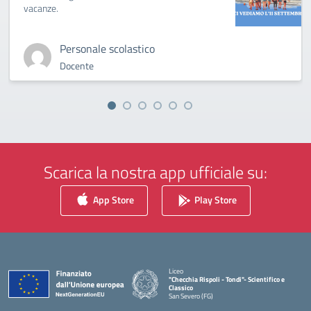
vacanze.
Personale scolastico
Docente
Scarica la nostra app ufficiale su:
App Store
Play Store
Liceo
"Checchia Rispoli - Tondi"- Scientifico e
Classico
San Severo (FG)
— Visita la pagina iniziale della scuola