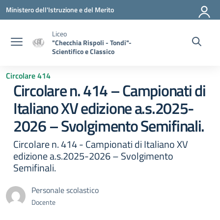
Vai ai contenuti
Vai al menu di navigazione
Vai al footer
Ministero dell'Istruzione e del Merito
Liceo
"Checchia Rispoli - Tondi"-
Scientifico e Classico
Circolare 414
Circolare n. 414 – Campionati di
Italiano XV edizione a.s.2025-
2026 – Svolgimento Semifinali.
Circolare n. 414 - Campionati di Italiano XV
edizione a.s.2025-2026 – Svolgimento
Semifinali.
Personale scolastico
Docente