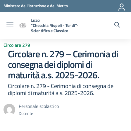
Vai ai contenuti
Vai al menu di navigazione
Vai al footer
Ministero dell'Istruzione e del Merito
Liceo
"Checchia Rispoli - Tondi"-
Scientifico e Classico
Circolare 279
Circolare n. 279 – Cerimonia di
consegna dei diplomi di
maturità a.s. 2025-2026.
Circolare n. 279 - Cerimonia di consegna dei
diplomi di maturità a.s. 2025-2026.
Personale scolastico
Docente