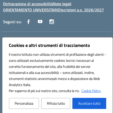
Dichiarazione di accessibilità
Note legali
ORIENTAMENTO UNIVERSITARIO
Iscrizioni a.s. 2026/2027
Seguici su:
Indirizzo:
Via Marconi San Severo (FG)
Centralino:
Cookies e altri strumenti di tracciamento
0882 331218
Email:
fgps210002@istruzione.it
Posta elettronica certificata (PEC):
fgps210002@pec.istruzione.it
Il nostro Istituto non utilizza strumenti di profilazione degli utenti -
Codice fiscale: 93071630714
sono utilizzati esclusivamente cookies tecnici necessari al
Codice meccanografico:
FGPS210002
corretto funzionamento del sito, alla fruibilità dei servizi
Codice unico di fatturazione (CUF): UF7W9K
istituzionali e alla sua accessibilità – sono utilizzati, inoltre,
strumenti statistici anonimizzati messi a disposizione da Web
Analytics Italia.
Hosting & Powered by 3D Solution S.r.l.
Per saperne di più sul nostro sito, consulta la ns.
Cookie Policy.
Concept & Design by Designers Italia
Personalizza
Rifiuta tutto
Accettare tutto