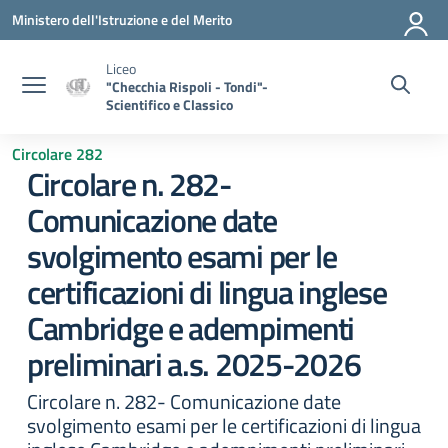
Vai ai contenuti
Vai al menu di navigazione
Vai al footer
Ministero dell'Istruzione e del Merito
Liceo
"Checchia Rispoli - Tondi"-
Scientifico e Classico
Circolare 282
Circolare n. 282-
Comunicazione date
svolgimento esami per le
certificazioni di lingua inglese
Cambridge e adempimenti
preliminari a.s. 2025-2026
Circolare n. 282- Comunicazione date
svolgimento esami per le certificazioni di lingua