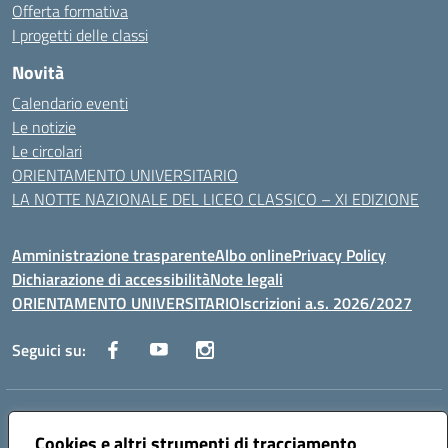
Offerta formativa
I progetti delle classi
Novità
Calendario eventi
Le notizie
Le circolari
ORIENTAMENTO UNIVERSITARIO
LA NOTTE NAZIONALE DEL LICEO CLASSICO – XI EDIZIONE
Amministrazione trasparente
Albo online
Privacy Policy
Dichiarazione di accessibilità
Note legali
ORIENTAMENTO UNIVERSITARIO
Iscrizioni a.s. 2026/2027
Seguici su:
Indirizzo:
Via Marconi San Severo (FG)
Centralino:
Cookies e altri strumenti di tracciamento
0882 331218
Email:
fgps210002@istruzione.it