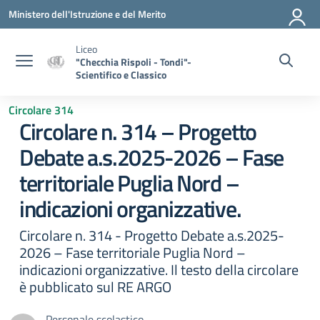
Vai ai contenuti
Vai al menu di navigazione
Vai al footer
Ministero dell'Istruzione e del Merito
Liceo
"Checchia Rispoli - Tondi"-
Scientifico e Classico
Circolare 314
Circolare n. 314 – Progetto
Debate a.s.2025-2026 – Fase
territoriale Puglia Nord –
indicazioni organizzative.
Circolare n. 314 - Progetto Debate a.s.2025-
2026 – Fase territoriale Puglia Nord –
indicazioni organizzative. Il testo della circolare
è pubblicato sul RE ARGO
Personale scolastico