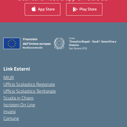
App Store
Play Store
Liceo
"Checchia Rispoli - Tondi"- Scientifico e
Classico
San Severo (FG)
— Visita la pagina iniziale della scuola
Link Esterni
MIUR
Ufficio Scolastico Regionale
Ufficio Scolastico Territoriale
Scuola in Chiaro
Iscrizioni On Line
Invalsi
Comune