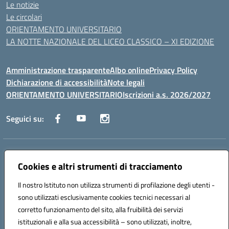
Le notizie
Le circolari
ORIENTAMENTO UNIVERSITARIO
LA NOTTE NAZIONALE DEL LICEO CLASSICO – XI EDIZIONE
Amministrazione trasparente
Albo online
Privacy Policy
Dichiarazione di accessibilità
Note legali
ORIENTAMENTO UNIVERSITARIO
Iscrizioni a.s. 2026/2027
Seguici su:
Indirizzo:
Via Marconi San Severo (FG)
Centralino:
Cookies e altri strumenti di tracciamento
0882 331218
Email:
fgps210002@istruzione.it
Posta elettronica certificata (PEC):
fgps210002@pec.istruzione.it
Il nostro Istituto non utilizza strumenti di profilazione degli utenti -
Codice fiscale: 93071630714
sono utilizzati esclusivamente cookies tecnici necessari al
Codice meccanografico:
FGPS210002
corretto funzionamento del sito, alla fruibilità dei servizi
Codice unico di fatturazione (CUF): UF7W9K
istituzionali e alla sua accessibilità – sono utilizzati, inoltre,