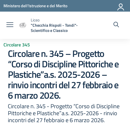
Vai ai contenuti
Vai al menu di navigazione
Vai al footer
Ministero dell'Istruzione e del Merito
Liceo
"Checchia Rispoli - Tondi"-
Scientifico e Classico
Circolare 345
Circolare n. 345 – Progetto
“Corso di Discipline Pittoriche e
Plastiche”a.s. 2025-2026 –
rinvio incontri del 27 febbraio e
6 marzo 2026.
Circolare n. 345 - Progetto “Corso di Discipline
Pittoriche e Plastiche”a.s. 2025-2026 - rinvio
incontri del 27 febbraio e 6 marzo 2026.