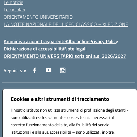
Le notizie
Le circolari
ORIENTAMENTO UNIVERSITARIO
LA NOTTE NAZIONALE DEL LICEO CLASSICO – XI EDIZIONE
Amministrazione trasparente
Albo online
Privacy Policy
Dichiarazione di accessibilità
Note legali
ORIENTAMENTO UNIVERSITARIO
Iscrizioni a.s. 2026/2027
Seguici su:
Indirizzo:
Via Marconi San Severo (FG)
Centralino:
Cookies e altri strumenti di tracciamento
0882 331218
Email:
fgps210002@istruzione.it
Posta elettronica certificata (PEC):
fgps210002@pec.istruzione.it
Il nostro Istituto non utilizza strumenti di profilazione degli utenti -
Codice fiscale: 93071630714
sono utilizzati esclusivamente cookies tecnici necessari al
Codice meccanografico:
FGPS210002
corretto funzionamento del sito, alla fruibilità dei servizi
Codice unico di fatturazione (CUF): UF7W9K
istituzionali e alla sua accessibilità – sono utilizzati, inoltre,