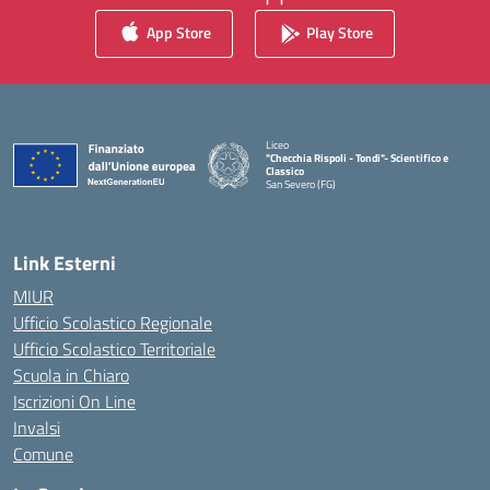
App Store
Play Store
Liceo
"Checchia Rispoli - Tondi"- Scientifico e
Classico
San Severo (FG)
— Visita la pagina iniziale della scuola
Link Esterni
MIUR
Ufficio Scolastico Regionale
Ufficio Scolastico Territoriale
Scuola in Chiaro
Iscrizioni On Line
Invalsi
Comune