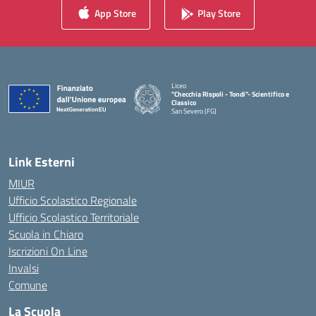
App Store
Play Store
Liceo
"Checchia Rispoli - Tondi"- Scientifico e
Classico
San Severo (FG)
— Visita la pagina iniziale della scuola
Link Esterni
MIUR
Ufficio Scolastico Regionale
Ufficio Scolastico Territoriale
Scuola in Chiaro
Iscrizioni On Line
Invalsi
Comune
La Scuola