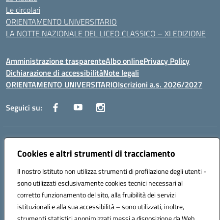
Le circolari
ORIENTAMENTO UNIVERSITARIO
LA NOTTE NAZIONALE DEL LICEO CLASSICO – XI EDIZIONE
Amministrazione trasparente
Albo online
Privacy Policy
Dichiarazione di accessibilità
Note legali
ORIENTAMENTO UNIVERSITARIO
Iscrizioni a.s. 2026/2027
Seguici su:
Indirizzo:
Via Marconi San Severo (FG)
Centralino:
Cookies e altri strumenti di tracciamento
0882 331218
Email:
fgps210002@istruzione.it
Posta elettronica certificata (PEC):
fgps210002@pec.istruzione.it
Il nostro Istituto non utilizza strumenti di profilazione degli utenti -
Codice fiscale: 93071630714
sono utilizzati esclusivamente cookies tecnici necessari al
Codice meccanografico:
FGPS210002
corretto funzionamento del sito, alla fruibilità dei servizi
Codice unico di fatturazione (CUF): UF7W9K
istituzionali e alla sua accessibilità – sono utilizzati, inoltre,
strumenti statistici anonimizzati messi a disposizione da Web