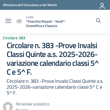
Vai ai contenuti
Vai al menu di navigazione
Vai al footer
Ministero dell'Istruzione e del Merito
Liceo
"Checchia Rispoli - Tondi"-
Scientifico e Classico
Circolare 383
Circolare n. 383 -Prove Invalsi
Classi Quinte a.s. 2025-2026-
variazione calendario classi 5^
C e 5^ F.
Circolare n. 383 -Prove Invalsi Classi Quinte a.s.
2025-2026-variazione calendario classi 5^ C e
5^ F.
Personale scolastico
Docente