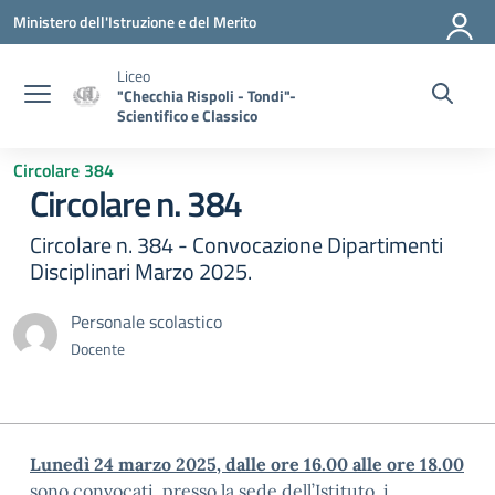
Vai ai contenuti
Vai al menu di navigazione
Vai al footer
Ministero dell'Istruzione e del Merito
Liceo
"Checchia Rispoli - Tondi"-
Scientifico e Classico
Circolare 384
Circolare n. 384
Circolare n. 384 - Convocazione Dipartimenti
Disciplinari Marzo 2025.
Personale scolastico
Docente
Lunedì 24 marzo 2025, dalle ore 16.00 alle ore 18.00
sono convocati, presso la sede dell’Istituto, i