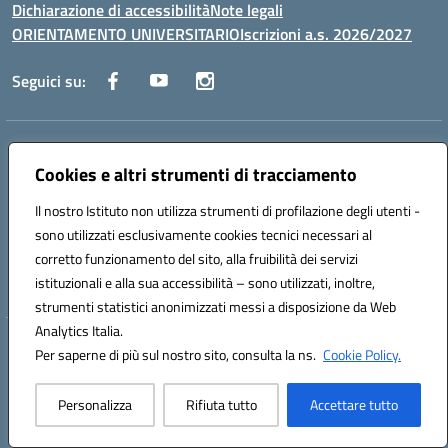
Dichiarazione di accessibilità
Note legali
ORIENTAMENTO UNIVERSITARIO
Iscrizioni a.s. 2026/2027
Seguici su:
Indirizzo:
Via Marconi San Severo (FG)
Centralino:
Cookies e altri strumenti di tracciamento
0882 331218
Email:
fgps210002@istruzione.it
Posta elettronica certificata (PEC):
fgps210002@pec.istruzione.it
Il nostro Istituto non utilizza strumenti di profilazione degli utenti -
Codice fiscale: 93071630714
sono utilizzati esclusivamente cookies tecnici necessari al
Codice meccanografico:
FGPS210002
corretto funzionamento del sito, alla fruibilità dei servizi
Codice unico di fatturazione (CUF): UF7W9K
istituzionali e alla sua accessibilità – sono utilizzati, inoltre,
strumenti statistici anonimizzati messi a disposizione da Web
Analytics Italia.
Hosting & Powered by 3D Solution S.r.l.
Per saperne di più sul nostro sito, consulta la ns.
Cookie Policy.
Concept & Design by Designers Italia
Personalizza
Rifiuta tutto
Accettare tutto