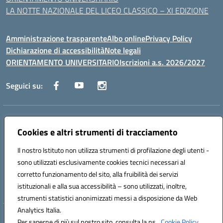
LA NOTTE NAZIONALE DEL LICEO CLASSICO – XI EDIZIONE
Amministrazione trasparente
Albo online
Privacy Policy
Dichiarazione di accessibilità
Note legali
ORIENTAMENTO UNIVERSITARIO
Iscrizioni a.s. 2026/2027
Seguici su:
Indirizzo:
Via Marconi San Severo (FG)
Centralino:
Cookies e altri strumenti di tracciamento
0882 331218
Email:
fgps210002@istruzione.it
Posta elettronica certificata (PEC):
fgps210002@pec.istruzione.it
Il nostro Istituto non utilizza strumenti di profilazione degli utenti -
Codice fiscale: 93071630714
sono utilizzati esclusivamente cookies tecnici necessari al
Codice meccanografico:
FGPS210002
corretto funzionamento del sito, alla fruibilità dei servizi
Codice unico di fatturazione (CUF): UF7W9K
istituzionali e alla sua accessibilità – sono utilizzati, inoltre,
strumenti statistici anonimizzati messi a disposizione da Web
Analytics Italia.
Hosting & Powered by 3D Solution S.r.l.
Per saperne di più sul nostro sito, consulta la ns.
Cookie Policy.