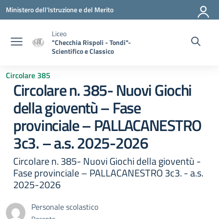
Vai ai contenuti
Vai al menu di navigazione
Vai al footer
Ministero dell'Istruzione e del Merito
Liceo
"Checchia Rispoli - Tondi"-
Scientifico e Classico
Circolare 385
Circolare n. 385- Nuovi Giochi
della gioventù – Fase
provinciale – PALLACANESTRO
3c3. – a.s. 2025-2026
Circolare n. 385- Nuovi Giochi della gioventù -
Fase provinciale – PALLACANESTRO 3c3. - a.s.
2025-2026
Personale scolastico
Docente