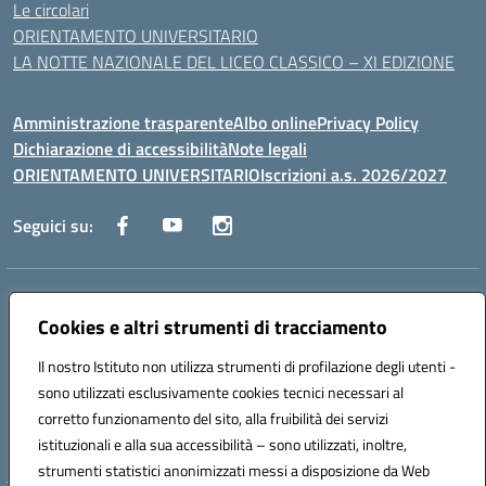
Le circolari
ORIENTAMENTO UNIVERSITARIO
LA NOTTE NAZIONALE DEL LICEO CLASSICO – XI EDIZIONE
Amministrazione trasparente
Albo online
Privacy Policy
Dichiarazione di accessibilità
Note legali
ORIENTAMENTO UNIVERSITARIO
Iscrizioni a.s. 2026/2027
Seguici su:
Indirizzo:
Via Marconi San Severo (FG)
Centralino:
Cookies e altri strumenti di tracciamento
0882 331218
Email:
fgps210002@istruzione.it
Posta elettronica certificata (PEC):
fgps210002@pec.istruzione.it
Il nostro Istituto non utilizza strumenti di profilazione degli utenti -
Codice fiscale: 93071630714
sono utilizzati esclusivamente cookies tecnici necessari al
Codice meccanografico:
FGPS210002
corretto funzionamento del sito, alla fruibilità dei servizi
Codice unico di fatturazione (CUF): UF7W9K
istituzionali e alla sua accessibilità – sono utilizzati, inoltre,
strumenti statistici anonimizzati messi a disposizione da Web