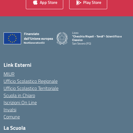
App Store
Play Store
Liceo
"Checchia Rispoli - Tondi"- Scientifico e
Classico
San Severo (FG)
— Visita la pagina iniziale della scuola
Link Esterni
MIUR
Ufficio Scolastico Regionale
Ufficio Scolastico Territoriale
Scuola in Chiaro
Iscrizioni On Line
Invalsi
Comune
La Scuola