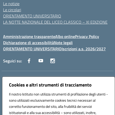
Le notizie
Le circolari
ORIENTAMENTO UNIVERSITARIO
LA NOTTE NAZIONALE DEL LICEO CLASSICO – XI EDIZIONE
Amministrazione trasparente
Albo online
Privacy Policy
Dichiarazione di accessibilità
Note legali
ORIENTAMENTO UNIVERSITARIO
Iscrizioni a.s. 2026/2027
Seguici su:
Indirizzo:
Via Marconi San Severo (FG)
Centralino:
Cookies e altri strumenti di tracciamento
0882 331218
Email:
fgps210002@istruzione.it
Posta elettronica certificata (PEC):
fgps210002@pec.istruzione.it
Il nostro Istituto non utilizza strumenti di profilazione degli utenti -
Codice fiscale: 93071630714
sono utilizzati esclusivamente cookies tecnici necessari al
Codice meccanografico:
FGPS210002
corretto funzionamento del sito, alla fruibilità dei servizi
Codice unico di fatturazione (CUF): UF7W9K
istituzionali e alla sua accessibilità – sono utilizzati, inoltre,