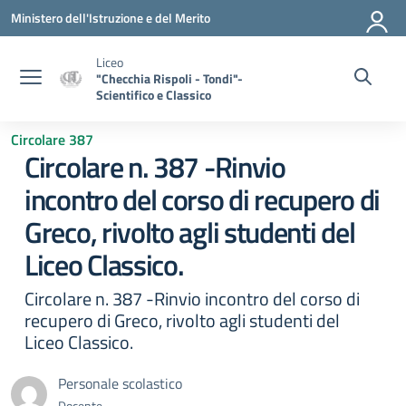
Vai ai contenuti
Vai al menu di navigazione
Vai al footer
Ministero dell'Istruzione e del Merito
Liceo
"Checchia Rispoli - Tondi"-
Scientifico e Classico
Circolare 387
Circolare n. 387 -Rinvio
incontro del corso di recupero di
Greco, rivolto agli studenti del
Liceo Classico.
Circolare n. 387 -Rinvio incontro del corso di
recupero di Greco, rivolto agli studenti del
Liceo Classico.
Personale scolastico
Docente