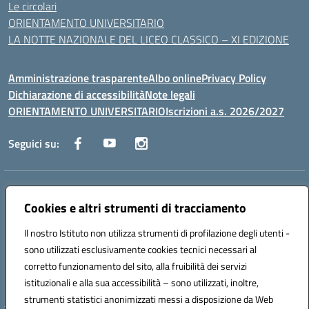
Le circolari
ORIENTAMENTO UNIVERSITARIO
LA NOTTE NAZIONALE DEL LICEO CLASSICO – XI EDIZIONE
Amministrazione trasparente
Albo online
Privacy Policy
Dichiarazione di accessibilità
Note legali
ORIENTAMENTO UNIVERSITARIO
Iscrizioni a.s. 2026/2027
Seguici su:
Indirizzo:
Via Marconi San Severo (FG)
Centralino:
Cookies e altri strumenti di tracciamento
0882 331218
Email:
fgps210002@istruzione.it
Posta elettronica certificata (PEC):
fgps210002@pec.istruzione.it
Il nostro Istituto non utilizza strumenti di profilazione degli utenti -
Codice fiscale: 93071630714
sono utilizzati esclusivamente cookies tecnici necessari al
Codice meccanografico:
FGPS210002
corretto funzionamento del sito, alla fruibilità dei servizi
Codice unico di fatturazione (CUF): UF7W9K
istituzionali e alla sua accessibilità – sono utilizzati, inoltre,
strumenti statistici anonimizzati messi a disposizione da Web