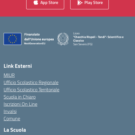
App Store
Play Store
Liceo
"Checchia Rispoli - Tondi"- Scientifico e
Classico
San Severo (FG)
— Visita la pagina iniziale della scuola
Link Esterni
MIUR
Ufficio Scolastico Regionale
Ufficio Scolastico Territoriale
Scuola in Chiaro
Iscrizioni On Line
Invalsi
Comune
La Scuola