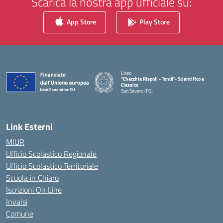
Scarica la nostra app ufficiale su:
App Store
Play Store
Liceo
"Checchia Rispoli - Tondi"- Scientifico e
Classico
San Severo (FG)
— Visita la pagina iniziale della scuola
Link Esterni
MIUR
Ufficio Scolastico Regionale
Ufficio Scolastico Territoriale
Scuola in Chiaro
Iscrizioni On Line
Invalsi
Comune