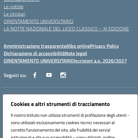
Le notizie
Le circolari
ORIENTAMENTO UNIVERSITARIO
LA NOTTE NAZIONALE DEL LICEO CLASSICO – XI EDIZIONE
Amministrazione trasparente
Albo online
Privacy Policy
Dichiarazione di accessibilità
Note legali
ORIENTAMENTO UNIVERSITARIO
Iscrizioni a.s. 2026/2027
Seguici su:
Indirizzo:
Via Marconi San Severo (FG)
Centralino:
Cookies e altri strumenti di tracciamento
0882 331218
Email:
fgps210002@istruzione.it
Posta elettronica certificata (PEC):
fgps210002@pec.istruzione.it
Il nostro Istituto non utilizza strumenti di profilazione degli utenti -
Codice fiscale: 93071630714
sono utilizzati esclusivamente cookies tecnici necessari al
Codice meccanografico:
FGPS210002
corretto funzionamento del sito, alla fruibilità dei servizi
Codice unico di fatturazione (CUF): UF7W9K
istituzionali e alla sua accessibilità – sono utilizzati, inoltre,