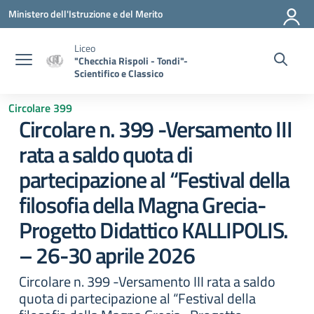
Vai ai contenuti
Vai al menu di navigazione
Vai al footer
Ministero dell'Istruzione e del Merito
Liceo
"Checchia Rispoli - Tondi"-
Scientifico e Classico
Circolare 399
Circolare n. 399 -Versamento III
rata a saldo quota di
partecipazione al “Festival della
filosofia della Magna Grecia-
Progetto Didattico KALLIPOLIS.
– 26-30 aprile 2026
Circolare n. 399 -Versamento III rata a saldo
quota di partecipazione al “Festival della