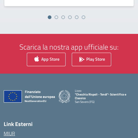
Scarica la nostra app ufficiale su:
App Store
Play Store
Liceo
"Checchia Rispoli - Tondi"- Scientifico e
Classico
San Severo (FG)
— Visita la pagina iniziale della scuola
Link Esterni
MIUR