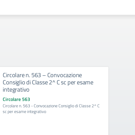
Circolare n. 563 – Convocazione
Circ
Consiglio di Classe 2^ C sc per esame
Consi
integrativo
del p
Circolare 563
Circo
Circolare n. 563 - Convocazione Consiglio di Classe 2^ C
Circol
sc per esame integrativo
per la 