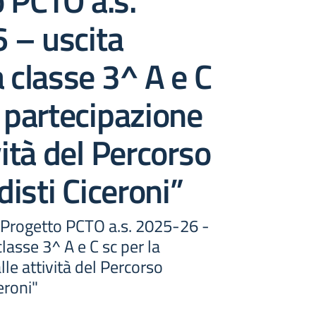
 PCTO a.s.
 – uscita
a classe 3^ A e C
a partecipazione
vità del Percorso
isti Ciceroni”
- Progetto PCTO a.s. 2025-26 -
classe 3^ A e C sc per la
lle attività del Percorso
eroni"