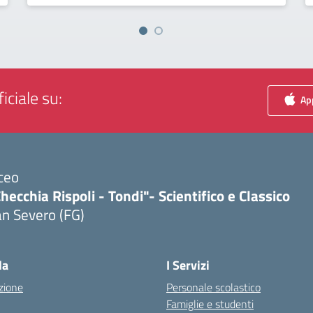
iciale su:
App
ceo
hecchia Rispoli - Tondi"- Scientifico e Classico
n Severo (FG)
Visita la pagina iniziale della scuola
la
I Servizi
zione
Personale scolastico
Famiglie e studenti