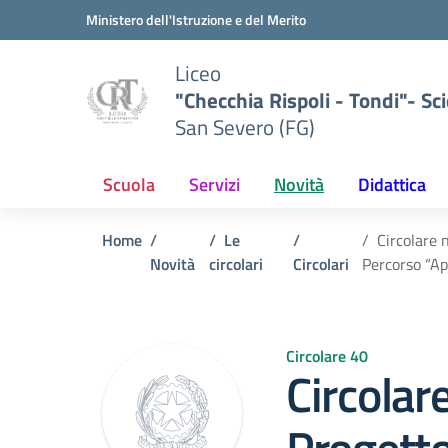
Vai ai contenuti
Vai al menu di navigazione
Vai al footer
Ministero dell'Istruzione e del Merito
Liceo
"Checchia Rispoli - Tondi"- Sci
San Severo (FG)
Scuola
Servizi
Novità
Didattica
Home
Le
Circolare 
Novità
circolari
Circolari
Percorso “Ap
Circolare 40
Circolar