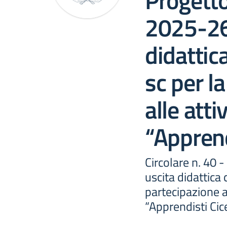
Progetto
2025-26
didattic
sc per l
alle atti
“Apprend
Circolare n. 40 
uscita didattica 
partecipazione a
“Apprendisti Cic