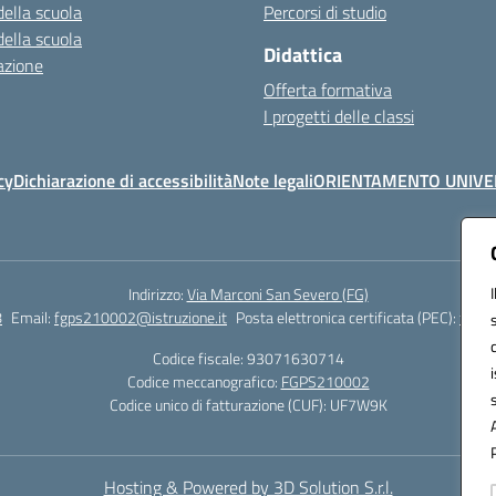
della scuola
Percorsi di studio
della scuola
Didattica
azione
Offerta formativa
I progetti delle classi
cy
Dichiarazione di accessibilità
Note legali
ORIENTAMENTO UNIVE
Indirizzo:
Via Marconi San Severo (FG)
8
Email:
fgps210002@istruzione.it
Posta elettronica certificata (PEC):
fgps2
Codice fiscale: 93071630714
Codice meccanografico:
FGPS210002
Codice unico di fatturazione (CUF): UF7W9K
Hosting & Powered by 3D Solution S.r.l.