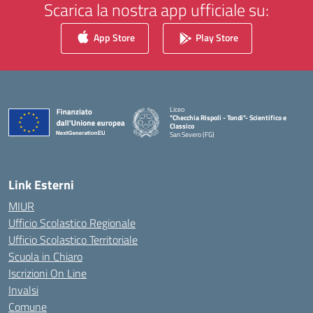
Scarica la nostra app ufficiale su:
App Store
Play Store
Liceo
"Checchia Rispoli - Tondi"- Scientifico e
Classico
San Severo (FG)
— Visita la pagina iniziale della scuola
Link Esterni
MIUR
Ufficio Scolastico Regionale
Ufficio Scolastico Territoriale
Scuola in Chiaro
Iscrizioni On Line
Invalsi
Comune