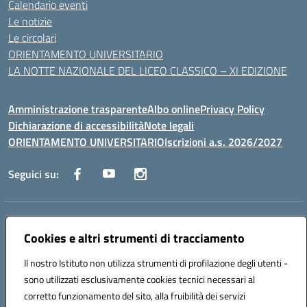
Calendario eventi
Le notizie
Le circolari
ORIENTAMENTO UNIVERSITARIO
LA NOTTE NAZIONALE DEL LICEO CLASSICO – XI EDIZIONE
Amministrazione trasparente
Albo online
Privacy Policy
Dichiarazione di accessibilità
Note legali
ORIENTAMENTO UNIVERSITARIO
Iscrizioni a.s. 2026/2027
Seguici su:
Indirizzo:
Via Marconi San Severo (FG)
Centralino:
Cookies e altri strumenti di tracciamento
0882 331218
Email:
fgps210002@istruzione.it
Posta elettronica certificata (PEC):
fgps210002@pec.istruzione.it
Il nostro Istituto non utilizza strumenti di profilazione degli utenti -
Codice fiscale: 93071630714
sono utilizzati esclusivamente cookies tecnici necessari al
Codice meccanografico:
FGPS210002
corretto funzionamento del sito, alla fruibilità dei servizi
Codice unico di fatturazione (CUF): UF7W9K