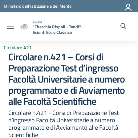
Vai ai contenuti
Vai al menu di navigazione
Vai al footer
Ministero dell'Istruzione e del Merito
Liceo
"Checchia Rispoli - Tondi"-
Scientifico e Classico
Circolare 421
Circolare n.421 – Corsi di
Preparazione Test d’ingresso
Facoltà Universitarie a numero
programmato e di Avviamento
alle Facoltà Scientifiche
Circolare n.421 - Corsi di Preparazione Test
d’ingresso Facoltà Universitarie a numero
programmato e di Avviamento alle Facoltà
Scientifiche