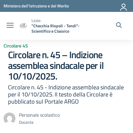
Vai ai contenuti
Vai al menu di navigazione
Vai al footer
Ministero dell'Istruzione e del Merito
Liceo
"Checchia Rispoli - Tondi"-
Scientifico e Classico
Circolare 45
Circolare n. 45 – Indizione
assemblea sindacale per il
10/10/2025.
Circolare n. 45 - Indizione assemblea sindacale
per il 10/10/2025. Il testo della Circolare è
pubblicato sul Portale ARGO
Personale scolastico
Docente