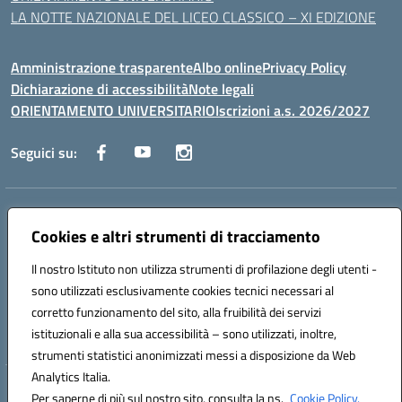
LA NOTTE NAZIONALE DEL LICEO CLASSICO – XI EDIZIONE
Amministrazione trasparente
Albo online
Privacy Policy
Dichiarazione di accessibilità
Note legali
ORIENTAMENTO UNIVERSITARIO
Iscrizioni a.s. 2026/2027
Seguici su:
Indirizzo:
Via Marconi San Severo (FG)
Centralino:
Cookies e altri strumenti di tracciamento
0882 331218
Email:
fgps210002@istruzione.it
Posta elettronica certificata (PEC):
fgps210002@pec.istruzione.it
Il nostro Istituto non utilizza strumenti di profilazione degli utenti -
Codice fiscale: 93071630714
sono utilizzati esclusivamente cookies tecnici necessari al
Codice meccanografico:
FGPS210002
corretto funzionamento del sito, alla fruibilità dei servizi
Codice unico di fatturazione (CUF): UF7W9K
istituzionali e alla sua accessibilità – sono utilizzati, inoltre,
strumenti statistici anonimizzati messi a disposizione da Web
Analytics Italia.
Hosting & Powered by 3D Solution S.r.l.
Per saperne di più sul nostro sito, consulta la ns.
Cookie Policy.