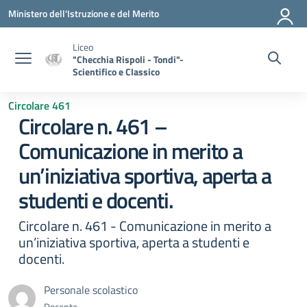
Vai ai contenuti
Vai al menu di navigazione
Vai al footer
Ministero dell'Istruzione e del Merito
Liceo
"Checchia Rispoli - Tondi"-
Scientifico e Classico
Circolare 461
Circolare n. 461 –
Comunicazione in merito a
un’iniziativa sportiva, aperta a
studenti e docenti.
Circolare n. 461 - Comunicazione in merito a
un’iniziativa sportiva, aperta a studenti e
docenti.
Personale scolastico
Docente