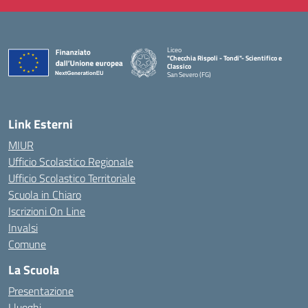
Liceo
"Checchia Rispoli - Tondi"- Scientifico e
Classico
San Severo (FG)
— Visita la pagina iniziale della scuola
Link Esterni
MIUR
Ufficio Scolastico Regionale
Ufficio Scolastico Territoriale
Scuola in Chiaro
Iscrizioni On Line
Invalsi
Comune
La Scuola
Presentazione
I luoghi