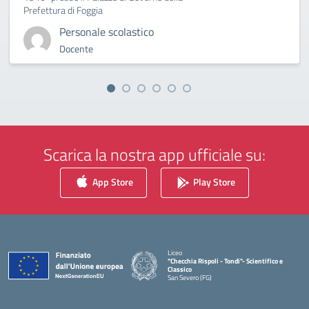
Prefettura di Foggia
Personale scolastico
Docente
Scarica la nostra app ufficiale su:
App Store
Play Store
Liceo
"Checchia Rispoli - Tondi"- Scientifico e
Classico
San Severo (FG)
— Visita la pagina iniziale della scuola