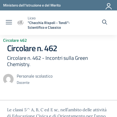
Vai ai contenuti
Vai al menu di navigazione
Vai al footer
Ministero dell'Istruzione e del Merito
Liceo
"Checchia Rispoli - Tondi"-
Scientifico e Classico
Circolare 462
Circolare n. 462
Circolare n. 462 - Incontri sulla Green
Chemistry.
Personale scolastico
Docente
Le classi 5^ A, B, C ed E sc, nell’ambito delle attività
di Educazione Civica e di Orientamento per l’anno