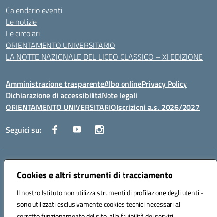
Calendario eventi
Le notizie
Le circolari
ORIENTAMENTO UNIVERSITARIO
LA NOTTE NAZIONALE DEL LICEO CLASSICO – XI EDIZIONE
Amministrazione trasparente
Albo online
Privacy Policy
Dichiarazione di accessibilità
Note legali
ORIENTAMENTO UNIVERSITARIO
Iscrizioni a.s. 2026/2027
Seguici su:
Indirizzo:
Via Marconi San Severo (FG)
Centralino:
Cookies e altri strumenti di tracciamento
0882 331218
Email:
fgps210002@istruzione.it
Posta elettronica certificata (PEC):
fgps210002@pec.istruzione.it
Il nostro Istituto non utilizza strumenti di profilazione degli utenti -
Codice fiscale: 93071630714
sono utilizzati esclusivamente cookies tecnici necessari al
Codice meccanografico:
FGPS210002
corretto funzionamento del sito, alla fruibilità dei servizi