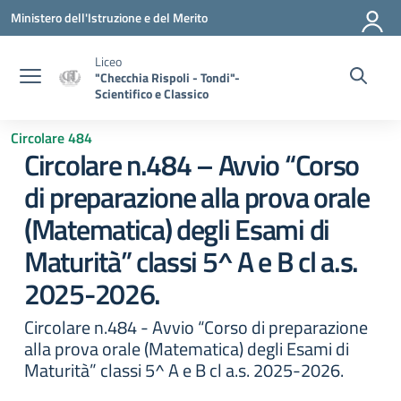
Vai ai contenuti
Vai al menu di navigazione
Vai al footer
Ministero dell'Istruzione e del Merito
Liceo
"Checchia Rispoli - Tondi"-
Scientifico e Classico
Circolare 484
Circolare n.484 – Avvio “Corso
di preparazione alla prova orale
(Matematica) degli Esami di
Maturità” classi 5^ A e B cl a.s.
2025-2026.
Circolare n.484 - Avvio “Corso di preparazione
alla prova orale (Matematica) degli Esami di
Maturità” classi 5^ A e B cl a.s. 2025-2026.