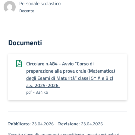
Personale scolastico
Docente
Documenti
Circolare n.484 - Avvio “Corso di
preparazione alla prova orale (Matematica)
degli Esami di Maturità” classi 5^ A e B cl
a.s. 2025-2026.
pdf - 334 kb
Pubblicato:
28.04.2026
-
Revisione:
28.04.2026
Eccetto dove diversamente specificato, questo articolo è