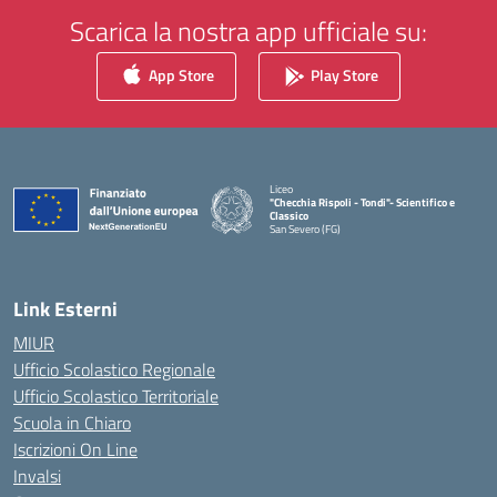
Scarica la nostra app ufficiale su:
App Store
Play Store
Liceo
"Checchia Rispoli - Tondi"- Scientifico e
Classico
San Severo (FG)
— Visita la pagina iniziale della scuola
Link Esterni
MIUR
Ufficio Scolastico Regionale
Ufficio Scolastico Territoriale
Scuola in Chiaro
Iscrizioni On Line
Invalsi