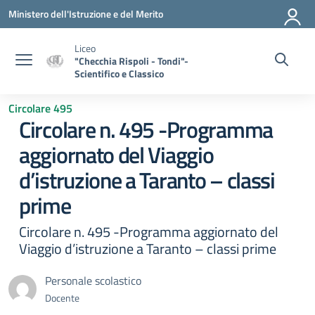
Vai ai contenuti
Vai al menu di navigazione
Vai al footer
Ministero dell'Istruzione e del Merito
Liceo
"Checchia Rispoli - Tondi"-
Scientifico e Classico
Circolare 495
Circolare n. 495 -Programma
aggiornato del Viaggio
d’istruzione a Taranto – classi
prime
Circolare n. 495 -Programma aggiornato del
Viaggio d’istruzione a Taranto – classi prime
Personale scolastico
Docente