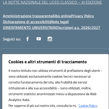
LA NOTTE NAZIONALE DEL LICEO CLASSICO – XI EDIZIONE
Amministrazione trasparente
Albo online
Privacy Policy
Dichiarazione di accessibilità
Note legali
ORIENTAMENTO UNIVERSITARIO
Iscrizioni a.s. 2026/2027
Seguici su:
Indirizzo:
Via Marconi San Severo (FG)
Centralino:
Cookies e altri strumenti di tracciamento
0882 331218
Email:
fgps210002@istruzione.it
Posta elettronica certificata (PEC):
fgps210002@pec.istruzione.it
Il nostro Istituto non utilizza strumenti di profilazione degli utenti -
Codice fiscale: 93071630714
sono utilizzati esclusivamente cookies tecnici necessari al
Codice meccanografico:
FGPS210002
corretto funzionamento del sito, alla fruibilità dei servizi
Codice unico di fatturazione (CUF): UF7W9K
istituzionali e alla sua accessibilità – sono utilizzati, inoltre,
strumenti statistici anonimizzati messi a disposizione da Web
Analytics Italia.
Hosting & Powered by 3D Solution S.r.l.
Per saperne di più sul nostro sito, consulta la ns.
Cookie Policy.