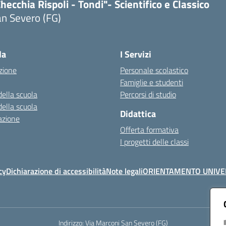
hecchia Rispoli - Tondi"- Scientifico e Classico
n Severo (FG)
Visita la pagina iniziale della scuola
la
I Servizi
zione
Personale scolastico
Famiglie e studenti
della scuola
Percorsi di studio
della scuola
Didattica
azione
Offerta formativa
I progetti delle classi
cy
Dichiarazione di accessibilità
Note legali
ORIENTAMENTO UNIVE
Indirizzo:
Via Marconi San Severo (FG)