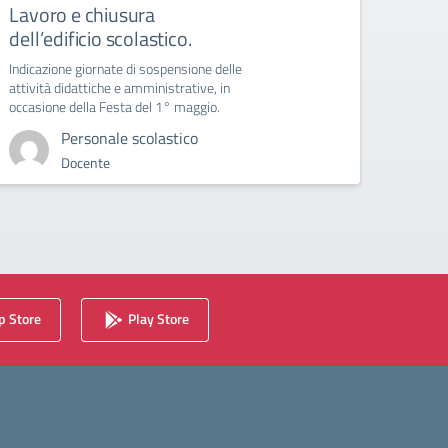
Lavoro e chiusura
Circo
dell’edificio scolastico.
Circola
ammini
Indicazione giornate di sospensione delle
attività didattiche e amministrative, in
occasione della Festa del 1° maggio.
Personale scolastico
Docente
 Store
Play Store