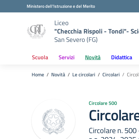
Vai ai contenuti
Vai al menu di navigazione
Vai al footer
Ministero dell'Istruzione e del Merito
Liceo
"Checchia Rispoli - Tondi"- Sci
San Severo (FG)
Scuola
Servizi
Novità
Didattica
Home
Novità
Le circolari
Circolari
Circo
Circolare 500
Circolar
Circolare n. 500