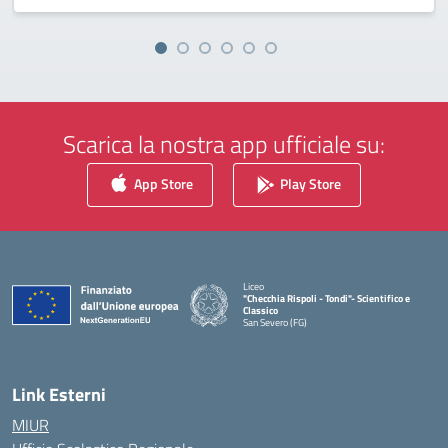
Scarica la nostra app ufficiale su:
App Store
Play Store
Liceo
"Checchia Rispoli - Tondi"- Scientifico e
Classico
San Severo (FG)
— Visita la pagina iniziale della scuola
Link Esterni
MIUR